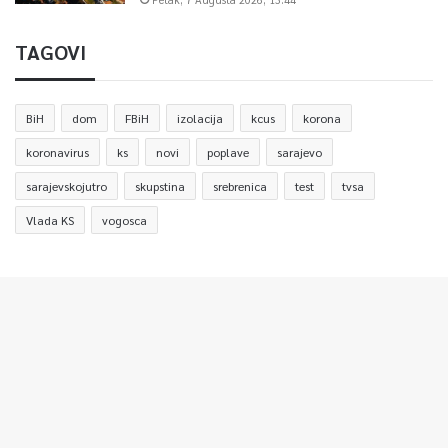
TAGOVI
BiH
dom
FBiH
izolacija
kcus
korona
koronavirus
ks
novi
poplave
sarajevo
sarajevskojutro
skupstina
srebrenica
test
tvsa
Vlada KS
vogosca