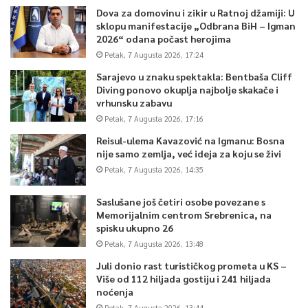
Dova za domovinu i zikir u Ratnoj džamiji: U
sklopu manifestacije „Odbrana BiH – Igman
2026“ odana počast herojima
Petak, 7 Augusta 2026, 17:24
Sarajevo u znaku spektakla: Bentbaša Cliff
Diving ponovo okuplja najbolje skakače i
vrhunsku zabavu
Petak, 7 Augusta 2026, 17:16
Reisul-ulema Kavazović na Igmanu: Bosna
nije samo zemlja, već ideja za koju se živi
Petak, 7 Augusta 2026, 14:35
Saslušane još četiri osobe povezane s
Memorijalnim centrom Srebrenica, na
spisku ukupno 26
Petak, 7 Augusta 2026, 13:48
Juli donio rast turističkog prometa u KS –
Više od 112 hiljada gostiju i 241 hiljada
noćenja
Petak, 7 Augusta 2026, 13:44