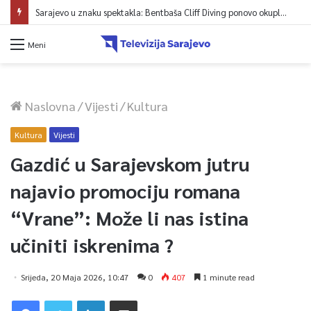
Meni
Naslovna
/
Vijesti
/
Kultura
Kultura
Vijesti
Gazdić u Sarajevskom jutru
najavio promociju romana
“Vrane”: Može li nas istina
učiniti iskrenima ?
Srijeda, 20 Maja 2026, 10:47
0
407
1 minute read