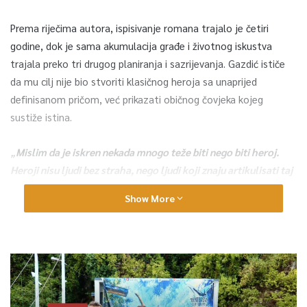
Prema riječima autora, ispisivanje romana trajalo je četiri
godine, dok je sama akumulacija građe i životnog iskustva
trajala preko tri drugog planiranja i sazrijevanja. Gazdić ističe
da mu cilj nije bio stvoriti klasičnog heroja sa unaprijed
definisanom pričom, već prikazati običnog čovjeka kojeg
sustiže istina.
„
Mislim da je iskren nekada mnogo teže biti nego biti heroj.
Heroji nisu ljudi bez straha, nego ljudi koji znaju artikulisati taj
strah i od njega napraviti nešto kreativno, za razliku od
Show More
ludosti“
, poručio je Gazdić tokom gostovanja u
„Sarajevskom jutru“.
Roman „Vrane“ progovara o zlu i tragediji kao kategorijama
koje se kroz historiju ponavljaju ukoliko izostane adekvatna
kultura sjećanja. Autor upozorava da bez sjećanja nastupa