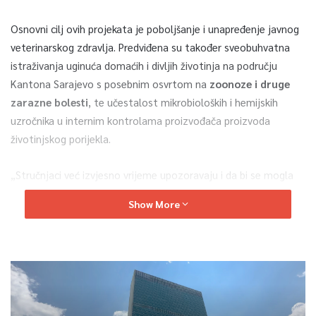
Osnovni cilj ovih projekata je poboljšanje i unapređenje javnog
veterinarskog zdravlja. Predviđena su također sveobuhvatna
istraživanja uginuća domaćih i divljih životinja na području
Kantona Sarajevo s posebnim osvrtom na
zoonoze i druge
zarazne bolesti
, te učestalost mikrobioloških i hemijskih
uzročnika u internim kontrolama proizvođača proizvoda
životinjskog porijekla.
„Stručnjaci već izvjesno vrijeme upozoravaju i da bi se mogla
desiti epidemija bruceloze u KS, a sve zbog nedostatnog
Show More
testiranja hrane životinjskog porijekla i životinja koje se koriste
u mesno – prerađivačkoj industriji, te da je trenutna situacija u
Kantonu Sarajevo, što se tiče zoonoza,
gora nego je bila
krajem ’90-ih kad je bilo daleko manje i finansijskih i
tehnoloških mogućnosti za testiranje i monitoring istih
. Mi
slušamo mišljenje struke i zato smo odlučili sufinansirati ova