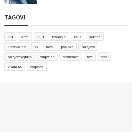
TAGOVI
BiH
dom
FBiH
izolacija
kcus
korona
koronavirus
ks
novi
poplave
sarajevo
sarajevskojutro
skupstina
srebrenica
test
tvsa
Vlada KS
vogosca