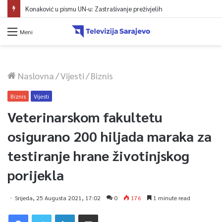
Konaković u pismu UN-u: Zastrašivanje preživjelih
Meni
Naslovna
/
Vijesti
/
Biznis
Biznis
Vijesti
Veterinarskom fakultetu
osigurano 200 hiljada maraka za
testiranje hrane životinjskog
porijekla
Srijeda, 25 Augusta 2021, 17:02
0
176
1 minute read