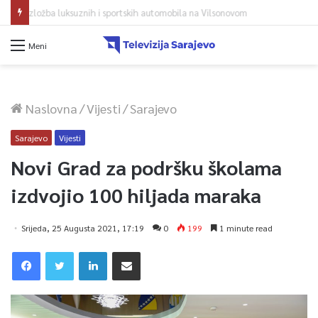
Avdić za TVSA: Sarajevo u avgustu centar regiona: Stižu lideri evropskih gradova
Meni
Naslovna
/
Vijesti
/
Sarajevo
Sarajevo
Vijesti
Novi Grad za podršku školama
izdvojio 100 hiljada maraka
Srijeda, 25 Augusta 2021, 17:19
0
199
1 minute read