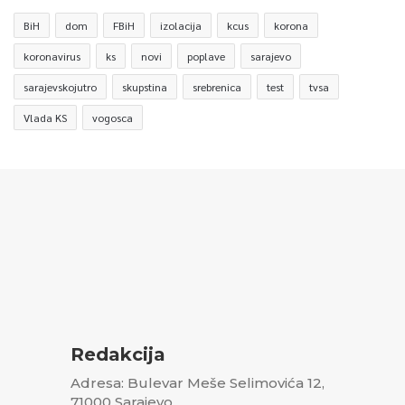
BiH
dom
FBiH
izolacija
kcus
korona
koronavirus
ks
novi
poplave
sarajevo
sarajevskojutro
skupstina
srebrenica
test
tvsa
Vlada KS
vogosca
Redakcija
Adresa: Bulevar Meše Selimovića 12,
71000 Sarajevo,