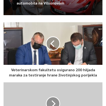
naše strane nisu nikada došli u pitanje. Ne postoji godina da se
automobila na Vilsonovom
ne radi nešto od većih kapitalnih projekata u našim školskim
objektima, ali ipak je u pitanju 15 osnovnih škola i Općina ne bi
mogla samostalno tehnički, ni finansijski, stalno finansirati
tekuće održavanje. To je ipak obaveza Ministarstva“, rekao je
načelnik Efendić.
Također, i ove školske godine Općina je izvršila nabavku
udžbenika i ruksaka za sve učenike upisane u prvi razred
osnovnih škola na području Novog Grada.
Veterinarskom fakultetu osigurano 200 hiljada
maraka za testiranje hrane životinjskog porijekla
0
Article Rating