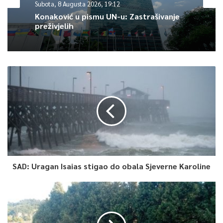
Subota, 8 Augusta 2026, 19:12
su nadležne vlasti zatražile od ljudi da smanje bespotrebne
Konaković u pismu UN-u: Zastrašivanje
kontakte s drugim ljudima koji nisu dio njihovog domaćinstva.
preživjelih
0
Article Rating
SAD: Uragan Isaias stigao do obala Sjeverne Karoline