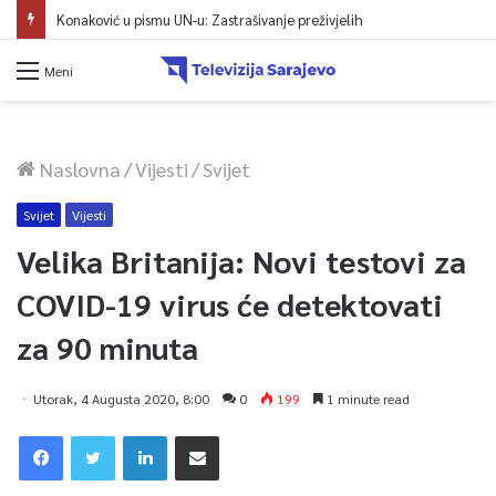
Konaković u pismu UN-u: Zastrašivanje preživjelih
Meni
Naslovna
/
Vijesti
/
Svijet
Svijet
Vijesti
Velika Britanija: Novi testovi za
COVID-19 virus će detektovati
za 90 minuta
Utorak, 4 Augusta 2020, 8:00
0
199
1 minute read