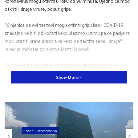
koronavirus mogu otkriti u roku od 90 minuta. Ujedno će moći
otkriti i druge viruse, poput gripe.
”Činjenica da ovi testovi mogu otkriti gripu kao i COVID-19
značajno će biti od koristi kako ulazimo u zimu pa će pacijenti
moći pratiti prave preporuke kako da zaštite sebe i druge”,
rekao je ministar zdravstva Matt Hancock.
Testovi će biti korišteni u bolnicama i laboratorijama od
sljedeće sedmice, a premijer zemlje Boris Johnson kazao je
Show More
kako želi 500.000 testova dnevno do oktobra, prije sezone
gripe i mogućeg novog vala koronavirusa.
U pojednim dijelovima zemlje su uvedene dodatne mjere na
sprečavanju širenja zaraze i sprečavanju ljudi da dolaze u
kontakt s drugima.
Bosna i Hercegovina
Ipak, pabovi, restorani, kafići i teretane ostaju otvoreni, iako