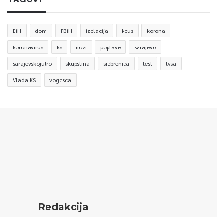
BiH
dom
FBiH
izolacija
kcus
korona
koronavirus
ks
novi
poplave
sarajevo
sarajevskojutro
skupstina
srebrenica
test
tvsa
Vlada KS
vogosca
Redakcija