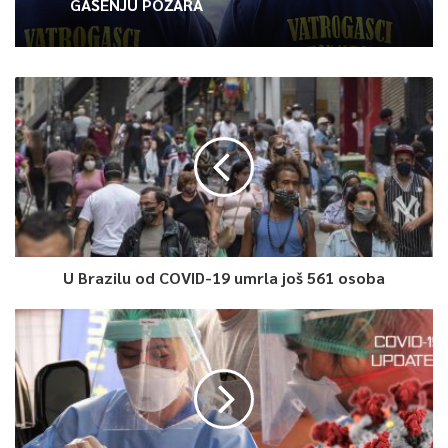
GAŠENJU POŽARA
U Brazilu od COVID-19 umrla još 561 osoba