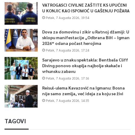
VATROGASCI CIVILNE ZAŠTITE KS UPUĆENI
U KONJIC KAO ISPOMOĆ U GAŠENJU POŽARA
Petak, 7 Augusta 2026, 19:54
Dova za domovinu i zikir u Ratnoj džamiji: U
sklopu manifestacije „Odbrana BiH – Igman
2026“ odana počast herojima
Petak, 7 Augusta 2026, 17:24
Sarajevo u znaku spektakla: Bentbaša Cliff
Diving ponovo okuplja najbolje skakače i
vrhunsku zabavu
Petak, 7 Augusta 2026, 17:16
Reisul-ulema Kavazović na Igmanu: Bosna
nije samo zemlja, već ideja za koju se živi
Petak, 7 Augusta 2026, 14:35
TAGOVI