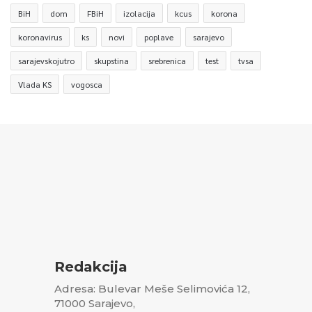
BiH
dom
FBiH
izolacija
kcus
korona
koronavirus
ks
novi
poplave
sarajevo
sarajevskojutro
skupstina
srebrenica
test
tvsa
Vlada KS
vogosca
Redakcija
Adresa: Bulevar Meše Selimovića 12,
71000 Sarajevo,