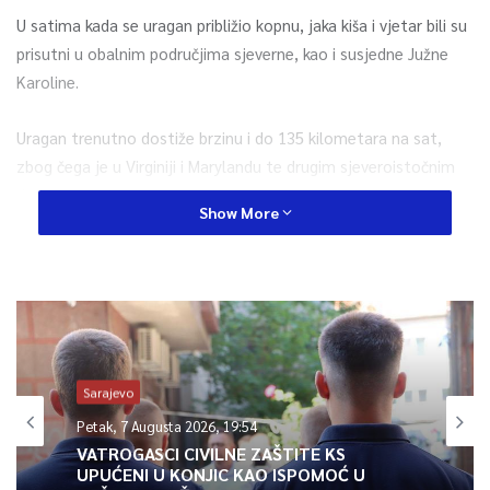
U satima kada se uragan približio kopnu, jaka kiša i vjetar bili su
prisutni u obalnim područjima sjeverne, kao i susjedne Južne
Karoline.
Uragan trenutno dostiže brzinu i do 135 kilometara na sat,
zbog čega je u Virginiji i Marylandu te drugim sjeveroistočnim
državama izdato upozorenje za jak vjetar i moguće poplave.
Show More
0
Article Rating
Sarajevo
Petak, 7 Augusta 2026, 19:54
VATROGASCI CIVILNE ZAŠTITE KS
UPUĆENI U KONJIC KAO ISPOMOĆ U