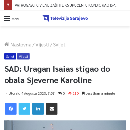
VATROGASCI CIVILNE ZAŠTITE KS UPUĆENI U KONJIC KAO ISPOMOĆ U GAŠENJU POŽARA
Meni
Naslovna
/
Vijesti
/
Svijet
Svijet
Vijesti
SAD: Uragan Isaias stigao do
obala Sjeverne Karoline
Utorak, 4 Augusta 2020, 7:57
0
210
Less than a minute