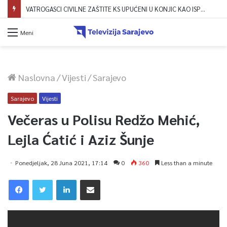
Dova za domovinu i zikir u Ratnoj džamiji: U sklopu manifestacije „Odbrana BiH – Igman 2026“ odana počast herojima
Meni
Naslovna
/
Vijesti
/
Sarajevo
Sarajevo
Vijesti
Večeras u Polisu Redžo Mehić,
Lejla Ćatić i Aziz Šunje
Ponedjeljak, 28 Juna 2021, 17:14
0
360
Less than a minute