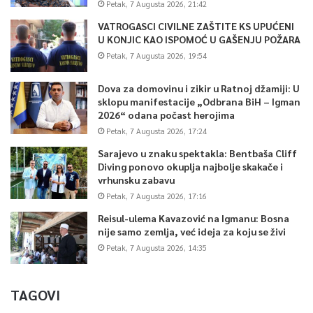
Petak, 7 Augusta 2026, 21:42
VATROGASCI CIVILNE ZAŠTITE KS UPUĆENI
U KONJIC KAO ISPOMOĆ U GAŠENJU POŽARA
Petak, 7 Augusta 2026, 19:54
Dova za domovinu i zikir u Ratnoj džamiji: U
sklopu manifestacije „Odbrana BiH – Igman
2026“ odana počast herojima
Petak, 7 Augusta 2026, 17:24
Sarajevo u znaku spektakla: Bentbaša Cliff
Diving ponovo okuplja najbolje skakače i
vrhunsku zabavu
Petak, 7 Augusta 2026, 17:16
Reisul-ulema Kavazović na Igmanu: Bosna
nije samo zemlja, već ideja za koju se živi
Petak, 7 Augusta 2026, 14:35
TAGOVI