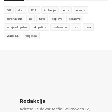
BiH
dom
FBiH
izolacija
kcus
korona
koronavirus
ks
novi
poplave
sarajevo
sarajevskojutro
skupstina
srebrenica
test
tvsa
Vlada KS
vogosca
Redakcija
Adresa: Bulevar Meše Selimovića 12,