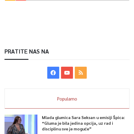
PRATITE NAS NA
Popularno
Mlada glumica Sara Seksan u emisiji Špica:
“Gluma je bila jedina opcija, uz rad i
disciplinu sve je moguće”