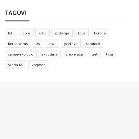
TAGOVI
BiH
dom
FBiH
izolacija
kcus
korona
koronavirus
ks
novi
poplave
sarajevo
sarajevskojutro
skupstina
srebrenica
test
tvsa
Vlada KS
vogosca