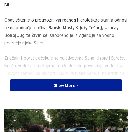
BiH.
Obavještenje o prognozni vanrednog hidrološkog stanja odnosi
se na područje općina:
Sanski Most, Ključ, Tešanj, Usora,
Doboj Jug te Živinice
, saopćeno je iz Agencije za vodno
područje rijeke Save.
Značajniji porast očekuje se na slivovima Sane, Usore i Spreče.
Bujični vodotoci na kojima može doći do povećanja vodostaja
u ovom periodu su na području sliva rijeke Sane. U narednih tri
do pet dana prognozira se vanredno hidrološko stanje,
Show More
posebno na području:
gornjeg i srednjeg toka rijeke Sane,
donjeg toka rijeke Usore, gornjeg toka rijeke Spreče.
0
Article Rating