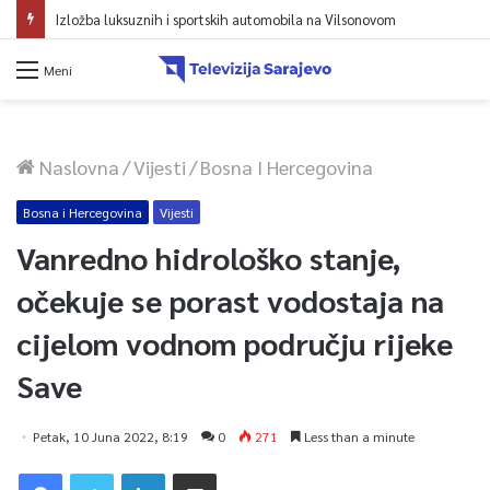
Izložba luksuznih i sportskih automobila na Vilsonovom
Meni
Naslovna
/
Vijesti
/
Bosna I Hercegovina
Bosna i Hercegovina
Vijesti
Vanredno hidrološko stanje,
očekuje se porast vodostaja na
cijelom vodnom području rijeke
Save
Petak, 10 Juna 2022, 8:19
0
271
Less than a minute