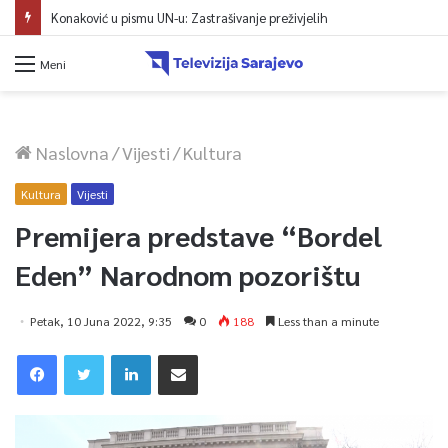
Konaković u pismu UN-u: Zastrašivanje preživjelih
Meni
Naslovna
/
Vijesti
/
Kultura
Kultura
Vijesti
Premijera predstave “Bordel
Eden” Narodnom pozorištu
Petak, 10 Juna 2022, 9:35
0
188
Less than a minute