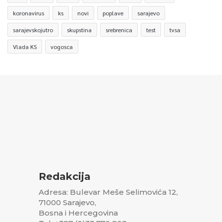
koronavirus
ks
novi
poplave
sarajevo
sarajevskojutro
skupstina
srebrenica
test
tvsa
Vlada KS
vogosca
Redakcija
Adresa: Bulevar Meše Selimovića 12,
71000 Sarajevo,
Bosna i Hercegovina