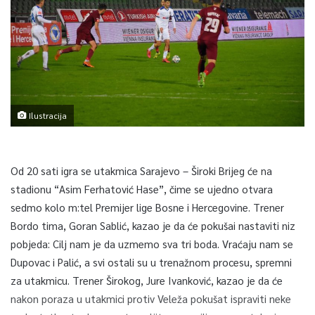
Ilustracija
Od 20 sati igra se utakmica Sarajevo – Široki Brijeg će na
stadionu “Asim Ferhatović Hase”, čime se ujedno otvara
sedmo kolo m:tel Premijer lige Bosne i Hercegovine. Trener
Bordo tima, Goran Sablić, kazao je da će pokušai nastaviti niz
pobjeda: Cilj nam je da uzmemo sva tri boda. Vraćaju nam se
Dupovac i Palić, a svi ostali su u trenažnom procesu, spremni
za utakmicu. Trener Širokog, Jure Ivanković, kazao je da će
nakon poraza u utakmici protiv Veleža pokušat ispraviti neke