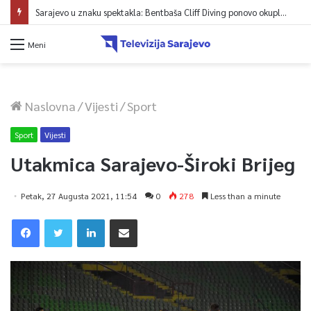
Sarajevo u znaku spektakla: Bentbaša Cliff Diving ponovo okuplja najbolje skakače i vrhunsku zabavu
Meni
Naslovna
/
Vijesti
/
Sport
Sport
Vijesti
Utakmica Sarajevo-Široki Brijeg
Petak, 27 Augusta 2021, 11:54
0
278
Less than a minute