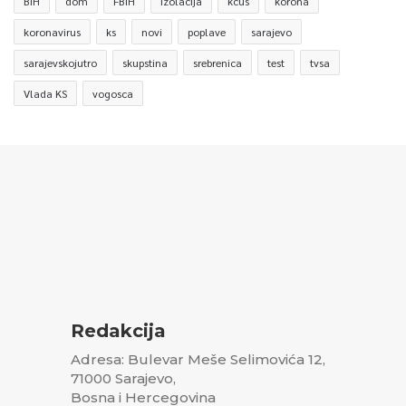
BiH
dom
FBiH
izolacija
kcus
korona
koronavirus
ks
novi
poplave
sarajevo
sarajevskojutro
skupstina
srebrenica
test
tvsa
Vlada KS
vogosca
Redakcija
Adresa: Bulevar Meše Selimovića 12,
71000 Sarajevo,
Bosna i Hercegovina