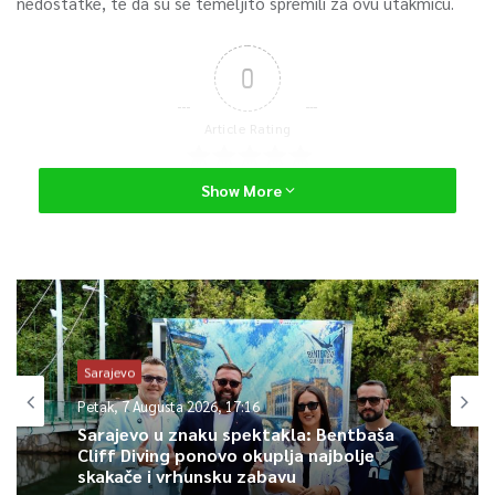
nedostatke, te da su se temeljito spremili za ovu utakmicu.
0
Article Rating
Show More
Sarajevo
Petak, 7 Augusta 2026, 17:16
Sarajevo u znaku spektakla: Bentbaša
Cliff Diving ponovo okuplja najbolje
skakače i vrhunsku zabavu