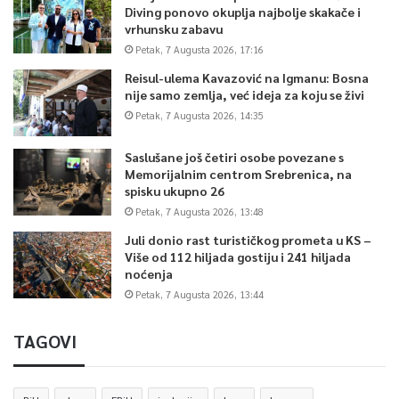
Diving ponovo okuplja najbolje skakače i
vrhunsku zabavu
Petak, 7 Augusta 2026, 17:16
Reisul-ulema Kavazović na Igmanu: Bosna
nije samo zemlja, već ideja za koju se živi
Petak, 7 Augusta 2026, 14:35
Saslušane još četiri osobe povezane s
Memorijalnim centrom Srebrenica, na
spisku ukupno 26
Petak, 7 Augusta 2026, 13:48
Juli donio rast turističkog prometa u KS –
Više od 112 hiljada gostiju i 241 hiljada
noćenja
Petak, 7 Augusta 2026, 13:44
TAGOVI