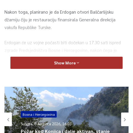
Nakon toga, planirano je da Erdogan otvori Baščaršijsku
džamiju čiju je restauraciju finansirala Generalna direkcija
vakufa Republike Turske.
Erdogan će uz vojne počasti biti dočekan u 17.30 sati ispred
zgrade Predsjedništva Bosne i Hercegovine, nakon čega je
planiran sastanak sa predsjedavajućim i članovima
Show More
Predsjedništva BiH.
0
Article Rating
Bosna i Hercegovina
Subota, 8 Augusta 2026, 16:03
Požar kod Konjica i dalje aktivan, stanje