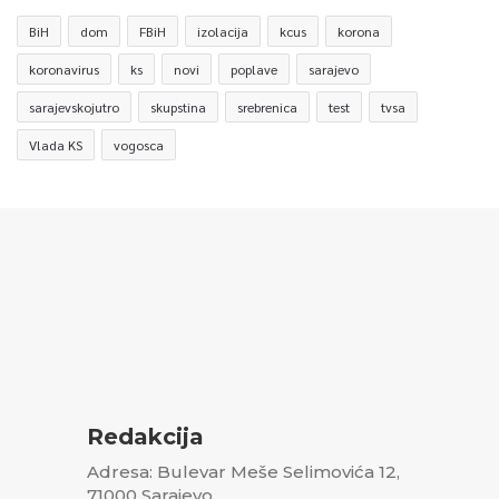
BiH
dom
FBiH
izolacija
kcus
korona
koronavirus
ks
novi
poplave
sarajevo
sarajevskojutro
skupstina
srebrenica
test
tvsa
Vlada KS
vogosca
Redakcija
Adresa: Bulevar Meše Selimovića 12,
71000 Sarajevo,