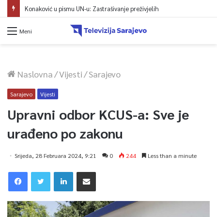
Konaković u pismu UN-u: Zastrašivanje preživjelih
Meni
Naslovna
/
Vijesti
/
Sarajevo
Sarajevo
Vijesti
Upravni odbor KCUS-a: Sve je
urađeno po zakonu
Srijeda, 28 Februara 2024, 9:21
0
244
Less than a minute