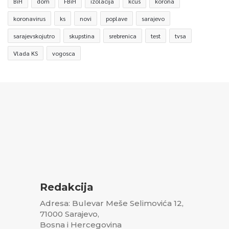
BiH
dom
FBiH
izolacija
kcus
korona
koronavirus
ks
novi
poplave
sarajevo
sarajevskojutro
skupstina
srebrenica
test
tvsa
Vlada KS
vogosca
Redakcija
Adresa: Bulevar Meše Selimovića 12,
71000 Sarajevo,
Bosna i Hercegovina