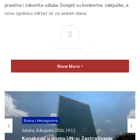
pravična i zakonita odluka. Donijeli su konkretne zaključke, a
novu sjednicu održat će za sedam dana.
0
Article Rating
Show More
Bosna i Hercegovina
Subota, 8 Augusta 2026, 19:12
Konaković u pismu UN-u: Zastrašivanje