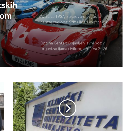
tskih
vom
Avdić za TVSA: Sarajevo u avgustu
centar regiona: Stižu lideri evropskih
gradova
Općina Centar: Objavljen javni poziv
organizacijama civilnog društva 2026