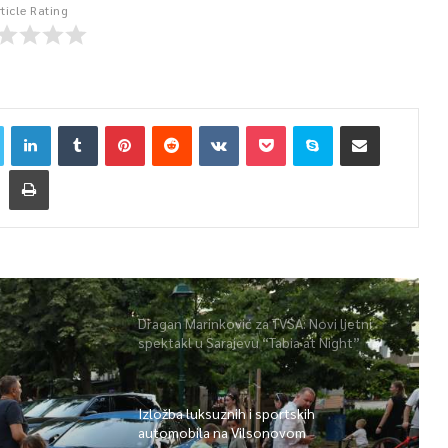
rticle Rating
Dragan Marinković za TVSA: Novi ljetni
spektakl u Sarajevu “Tabia at Night”
Izložba luksuznih i sportskih
automobila na Vilsonovom