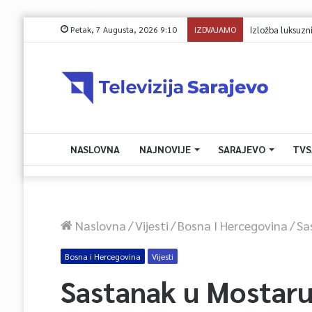
Petak, 7 Augusta, 2026 9:10
IZDVAJAMO
Izložba luksuzni
NASLOVNA
NAJNOVIJE
SARAJEVO
TVS
Naslovna
/
Vijesti
/
Bosna I Hercegovina
/
Sa
Bosna i Hercegovina
Vijesti
Sastanak u Mostaru