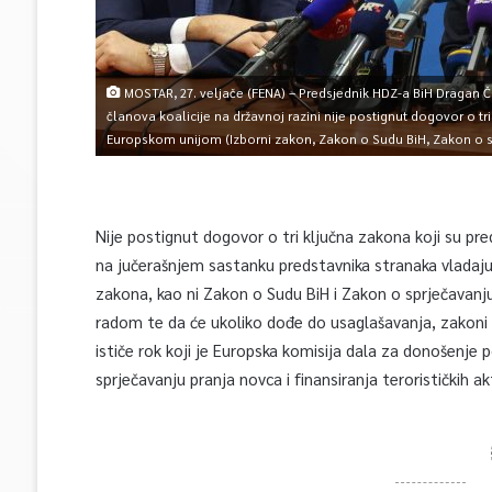
MOSTAR, 27. veljače (FENA) – Predsjednik HDZ-a BiH Dragan Č
članova koalicije na državnoj razini nije postignut dogovor o tr
Europskom unijom (Izborni zakon, Zakon o Sudu BiH, Zakon o 
Nije postignut dogovor o tri ključna zakona koji su p
na jučerašnjem sastanku predstavnika stranaka vladajuć
zakona, kao ni Zakon o Sudu BiH i Zakon o sprječavanju
radom te da će ukoliko dođe do usaglašavanja, zakoni 
ističe rok koji je Europska komisija dala za donošenj
sprječavanju pranja novca i finansiranja terorističkih ak