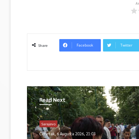
A
Facebook
Twitter
Share
Read Next
Sarajevo
Četvrtak, 6 Augusta 2026, 21:03