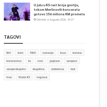
U julu u KS rast broja gostiju,
tokom Merlinovih koncerata
gotovo 156 miliona KM prometa
Četvrtak, 6 Augusta 2026, 19:37
TAGOVI
BiH
dom
FBiH
izolacija
kcus
korona
koronavirus
ks
novi
poplave
sarajevo
sarajevskojutro
skupstina
srebrenica
test
tvsa
Vlada KS
vogosca