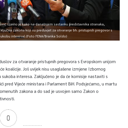
ović izjavio je kako na današnjem sastanku predstavnika stranaka,
i ključna zakona koji su preduvjet za otvaranje bh. pristupnih pregovor s
sukobu interesa).(Foto FENA/Branka Soldo)
reduslov za otvaranje pristupnih pregovora s Evropskom unijom
e koalicije. Još uvijek nisu usaglašene izmjene Izbornog
 sukoba interesa. Zaključeno je da će komisije nastaviti s
ići pred Vijeće ministara i Parlament BiH. Podsjećamo, u martu
e pomenutih zakona a do sad je usvojen samo Zakon o
tivnosti.
0