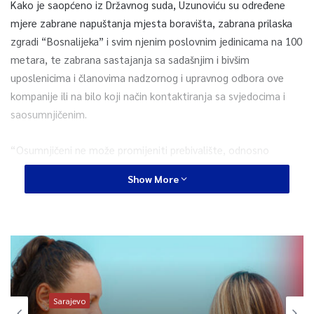
Kako je saopćeno iz Državnog suda, Uzunoviću su određene
mjere zabrane napuštanja mjesta boravišta, zabrana prilaska
zgradi “Bosnalijeka” i svim njenim poslovnim jedinicama na 100
metara, te zabrana sastajanja sa sadašnjim i bivšim
uposlenicima i članovima nadzornog i upravnog odbora ove
kompanije ili na bilo koji način kontaktiranja sa svjedocima i
saosumnjičenim.
“Osumnjičeni ne može promijeniti prebivalište, odnosno
boravište, bez prethodnog odobrenja Suda. Osumnjičenom se
Show More
privremeno oduzimaju putne isprave uz zabranu izdavanja
novih, te mu se zabranjuje prelazak državne granice uz
korištenje lične karte”, saopćeno je iz Suda.
Uzunoviću je 8. decembra određen jednomjesečni pritvor, a
Državno tužilaštvo je u srijedu zatražilo produženje pritvora.
Sarajevo
Tužiteljica Enisa Adrović je ranije rekla da istraga obuhvata 30