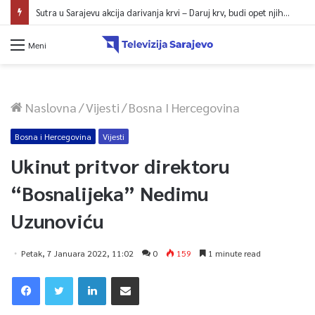
Sutra u Sarajevu akcija darivanja krvi – Daruj krv, budi opet njihov heroj
Meni
Naslovna
/
Vijesti
/
Bosna I Hercegovina
Bosna i Hercegovina
Vijesti
Ukinut pritvor direktoru
“Bosnalijeka” Nedimu
Uzunoviću
Petak, 7 Januara 2022, 11:02
0
159
1 minute read