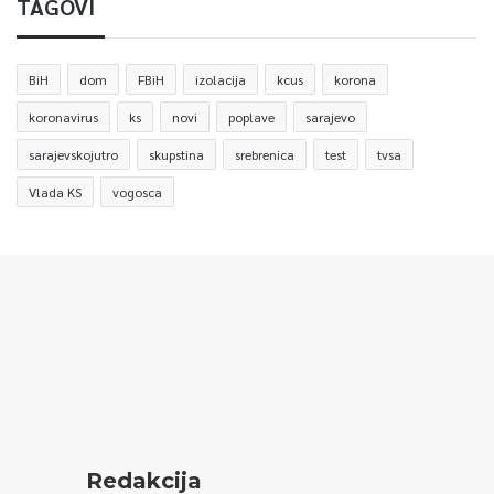
TAGOVI
BiH
dom
FBiH
izolacija
kcus
korona
koronavirus
ks
novi
poplave
sarajevo
sarajevskojutro
skupstina
srebrenica
test
tvsa
Vlada KS
vogosca
Redakcija