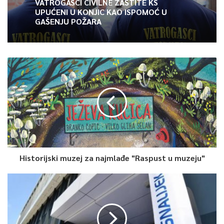
VATROGASCI CIVILNE ZAŠTITE KS
UPUĆENI U KONJIC KAO ISPOMOĆ U
GAŠENJU POŽARA
Historijski muzej za najmlađe "Raspust u muzeju"