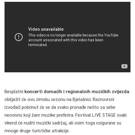
Besplatni
koncerti domaćih i regionalnih muzičkih zvijezda
obilježit će ovu zimsku sezonu na Bjelašnici. Raznovrsni
izvođači pobrinut će se da svako pronađe nešto za sebe
neovisno koji žanr muzike preferira. Festival LIVE STAGE svaki
vikend će nuditi muzički sadržaj, ali osim toga osigurane su
mnoge druge turističke atrakcije.