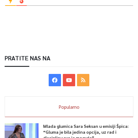
PRATITE NAS NA
Popularno
Mlada glumica Sara Seksan u emisiji Špica:
“Gluma je bila jedina opcija, uz rad i
disciplinu sve je moguće”