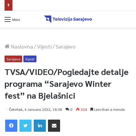
Dova za domovinu i zikir u Ratnoj džamiji: U sklopu manifestacije „Odbrana BiH – Igman 2026“ odana počast herojima
Meni
Naslovna
/
Vijesti
/
Sarajevo
Sarajevo
Vijesti
TVSA/VIDEO/Pogledajte detalje
programa “Sarajevo Winter
fest” na Bjelašnici
Četvrtak, 6 Januara 2022, 18:38
0
304
Less than a minute