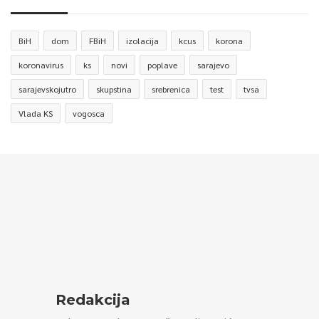
BiH
dom
FBiH
izolacija
kcus
korona
koronavirus
ks
novi
poplave
sarajevo
sarajevskojutro
skupstina
srebrenica
test
tvsa
Vlada KS
vogosca
Redakcija