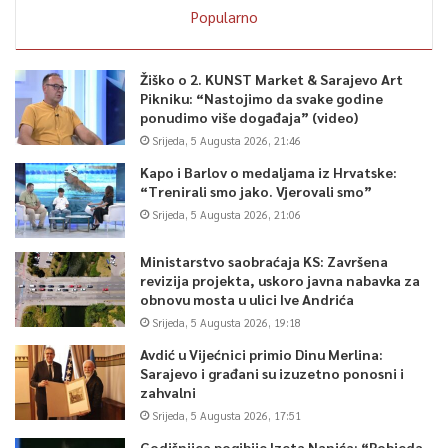
Popularno
Žiško o 2. KUNST Market & Sarajevo Art
Pikniku: “Nastojimo da svake godine
ponudimo više događaja” (video)
Srijeda, 5 Augusta 2026, 21:46
Kapo i Barlov o medaljama iz Hrvatske:
“Trenirali smo jako. Vjerovali smo”
Srijeda, 5 Augusta 2026, 21:06
Ministarstvo saobraćaja KS: Završena
revizija projekta, uskoro javna nabavka za
obnovu mosta u ulici Ive Andrića
Srijeda, 5 Augusta 2026, 19:18
Avdić u Vijećnici primio Dinu Merlina:
Sarajevo i građani su izuzetno ponosni i
zahvalni
Srijeda, 5 Augusta 2026, 17:51
Godišnjica pogibije Izeta Nanića: “Pobjeda