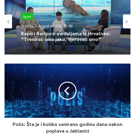
preduzeća, gradnju moderne infrastrukture za električna vozila
te brojne druge projekte koje bi doprinijeli čistijem zraku u KS,
Sport
saopćeno je iz Službe za protokol i press KS
Srijeda, 5 Augusta 2026, 21:06
Kapo i Barlov o medaljama iz Hrvatske:
“Trenirali smo jako. Vjerovali smo”
0
Article Rating
Polis: Šta je i koliko sanirano godinu dana nakon
poplava u Jablanici