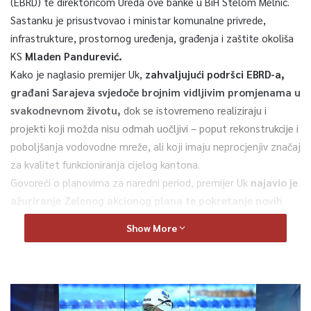
(EBRD) te direktoricom Ureda ove banke u BiH Stelom Melnic.
Sastanku je prisustvovao i ministar komunalne privrede,
infrastrukture, prostornog uređenja, građenja i zaštite okoliša
KS
Mladen Pandurević.
Kako je naglasio premijer Uk,
zahvaljujući podršci EBRD-a,
građani Sarajeva svjedoče brojnim vidljivim promjenama u
svakodnevnom životu,
dok se istovremeno realiziraju i
projekti koji možda nisu odmah uočljivi – poput rekonstrukcije i
poboljšanja vodovodne mreže, ali koji imaju neprocjenjiv značaj
za kvalitet funkcioniranja cijelog kantona.
Govoreći o planovima za naredni period, premijer Uk
najavio je
ažuriranje Zelenog akcionog plana te pokretanje novih
investicija
koje će, između ostalog, uključivati i nova kreditna
Show More
zaduženja, a time i proširenje saradnje s EBRD-om.
U tom kontekstu naveo je projekte kao što su instaliranje
toplotnih pumpi na postrojenju za prečišćavanje otpadnih voda
Butile, koje bi proizvodile energiju za grijanje općina Novi Grad i
Novo Sarajevo, nabavku novih ekoloških vozila za komunalna