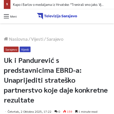
Kapo i Barlov o medaljama iz Hrvatske: “Trenirali smo jako. Vjerovali smo”
Meni
Naslovna
/
Vijesti
/
Sarajevo
Sarajevo
Vijesti
Uk i Pandurević s
predstavnicima EBRD-a:
Unaprijediti strateško
partnerstvo koje daje konkretne
rezultate
Četvrtak, 2 Oktobra 2025, 17:22
0
159
1 minute read