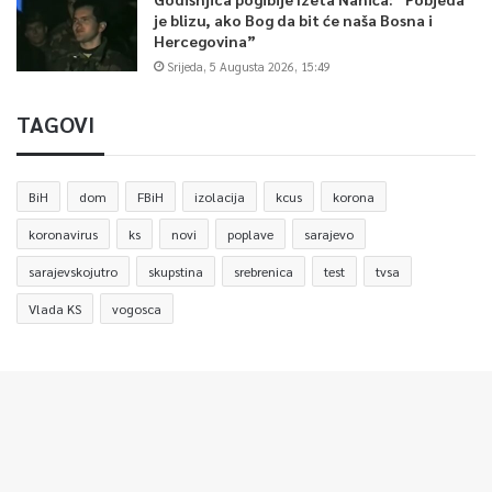
je blizu, ako Bog da bit će naša Bosna i
Hercegovina”
Srijeda, 5 Augusta 2026, 15:49
TAGOVI
BiH
dom
FBiH
izolacija
kcus
korona
koronavirus
ks
novi
poplave
sarajevo
sarajevskojutro
skupstina
srebrenica
test
tvsa
Vlada KS
vogosca