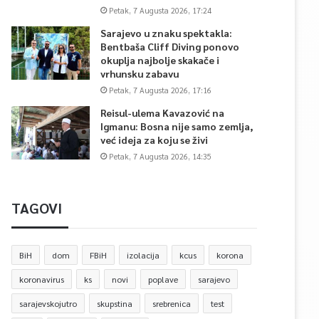
Petak, 7 Augusta 2026, 17:24
Sarajevo u znaku spektakla:
Bentbaša Cliff Diving ponovo
okuplja najbolje skakače i
vrhunsku zabavu
Petak, 7 Augusta 2026, 17:16
Reisul-ulema Kavazović na
Igmanu: Bosna nije samo zemlja,
već ideja za koju se živi
Petak, 7 Augusta 2026, 14:35
TAGOVI
BiH
dom
FBiH
izolacija
kcus
korona
koronavirus
ks
novi
poplave
sarajevo
sarajevskojutro
skupstina
srebrenica
test