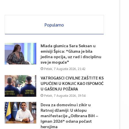
Popularno
Mlada glumica Sara Seksan u
emisiji Špica: “Gluma je bila
jedina opcija, uz rad i disciplinu
sve je moguće”
Petak, 7 Augusta 2026, 21:42
VATROGASCI CIVILNE ZAŠTITE KS
UPUĆENI U KONJIC KAO ISPOMOĆ
U GAŠENJU POŽARA
Petak, 7 Augusta 2026, 19:54
Dova za domovinu i zikir u
Ratnoj džamiji: U sklopu
manifestacije „Odbrana BiH –
Igman 2026“ odana počast
herojima