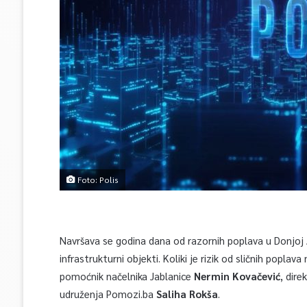
Foto: Polis
Navršava se godina dana od razornih poplava u Donjoj 
infrastrukturni objekti. Koliki je rizik od sličnih pop
pomoćnik načelnika Jablanice
Nermin Kovačević
, dire
udruženja Pomozi.ba
Saliha Rokša
.