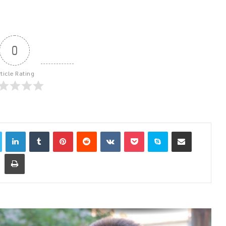
0
rticle Rating