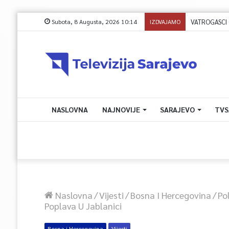
Subota, 8 Augusta, 2026 10:14
IZDVAJAMO
NASLOVNA
NAJNOVIJE
SARAJEVO
TVS
Naslovna
/
Vijesti
/
Bosna I Hercegovina
/
Po
Poplava U Jablanici
Bosna i Hercegovina
Vijesti