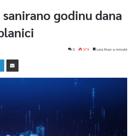
ko sanirano godinu dana
lanici
0
379
Less than a minute