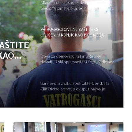
Mlada glumica Sara Seksan u emisiji
Špica: “Gluma je bila jedina opcija, uz rad
i disciplinu sve je moguće”
VATROGASCI CIVILNE ZAŠTITE KS
UPUĆENI U KONJIC KAO ISPOMOĆ U
GAŠENJU POŽARA
ZAŠTITE
KAO
Dova za domovinu i zikir u Ratnoj
džamiji: U sklopu manifestacije „Odbrana
POŽARA
BiH – Igman 2026“ odana počast
herojima
Sarajevo u znaku spektakla: Bentbaša
Cliff Diving ponovo okuplja najbolje
skakače i vrhunsku zabavu