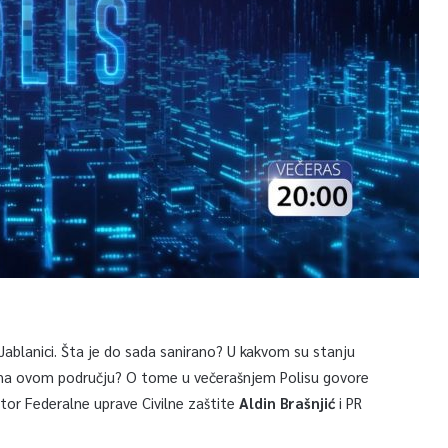
Jablanici. Šta je do sada sanirano? U kakvom su stanju
lava na ovom području? O tome u večerašnjem Polisu govore
ktor Federalne uprave Civilne zaštite
Aldin Brašnjić
i PR