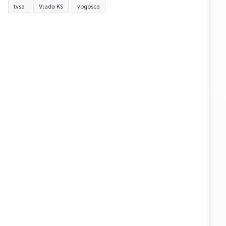
tvsa
Vlada KS
vogosca