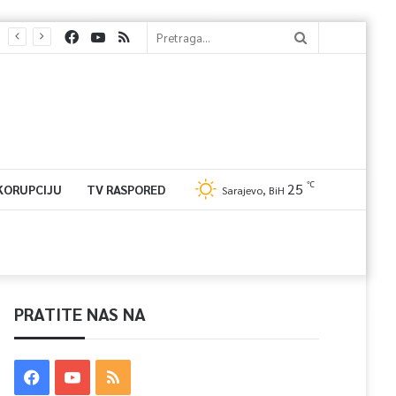
℃
25
 KORUPCIJU
TV RASPORED
Sarajevo, BiH
PRATITE NAS NA