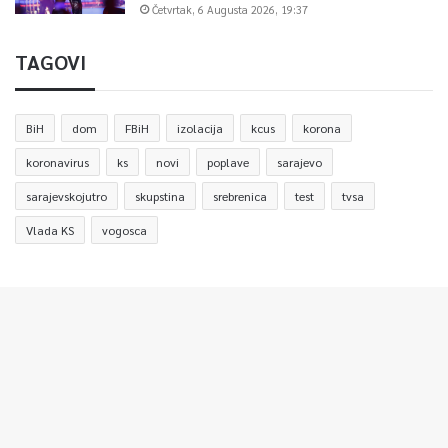
Četvrtak, 6 Augusta 2026, 19:37
TAGOVI
BiH
dom
FBiH
izolacija
kcus
korona
koronavirus
ks
novi
poplave
sarajevo
sarajevskojutro
skupstina
srebrenica
test
tvsa
Vlada KS
vogosca