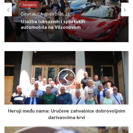
Sarajevo
Četvrtak, 6 Augusta 2026, 21:03
Izložba luksuznih i sportskih
automobila na Vilsonovom
Heroji među nama: Uručene zahvalnice dobrovoljnim
darivaocima krvi