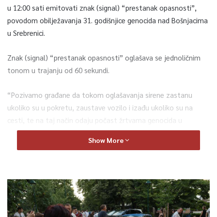
u 12:00 sati emitovati znak (signal) “prestanak opasnosti”,
povodom obilježavanja 31. godišnjice genocida nad Bošnjacima
u Srebrenici.
Znak (signal) “prestanak opasnosti” oglašava se jednoličnim
tonom u trajanju od 60 sekundi.
“Pozivamo građane da tokom oglašavanja sirene zastanu
ukoliko su u pokretu, zaustave vozilo i izađu ukoliko su na
cesti, te na taj način odaju počast žrtvama genocida u
Srebrenici”, navode iz KUCZ.
Show More
0
Article Rating