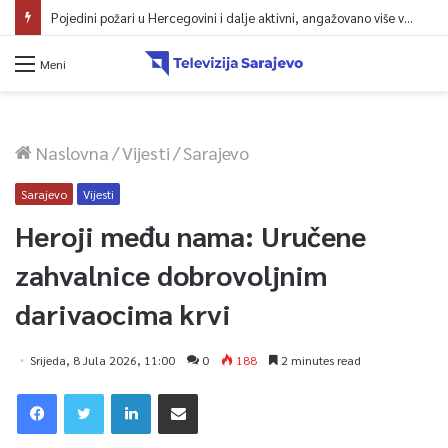
Pojedini požari u Hercegovini i dalje aktivni, angažovano više vatrogasaca i helikopter
Meni
Naslovna
/
Vijesti
/
Sarajevo
Sarajevo
Vijesti
Heroji među nama: Uručene
zahvalnice dobrovoljnim
darivaocima krvi
Srijeda, 8 Jula 2026, 11:00
0
188
2 minutes read