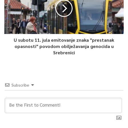
su skroman, ali iskren način da vam kažemo jedno veliko hvala
za sve živote koje ste spasili. I na ovome nećemo stati.
Humanost se njeguje primjerom, a vi ste najbolji primjer koji
naše društvo ima“, poručio je ministar Hasanović.
U subotu 11. jula emitovanje znaka "prestanak
Kako navode iz Ministarstva zdravstva KS, neki heroji ne nose
opasnosti" povodom obilježavanja genocida u
uniforme niti traže priznanja, oni u tišini daruju ono što se ne
Srebrenici
može proizvesti niti kupiti, a to je prilika za život. Upravo zato
Ministarstvo ostaje predano afirmaciji dobrovoljnog darivanja
krvi, uvjereno da je svaka darovana doza krvi čin humanosti koji
ostavlja neizbrisiv trag u životima onih kojima je najpotrebnija.
Subscribe
Svečanosti su prisustvovale dopredsjedavajuća Skupštine KS
Jelena Pekić, zastupnica Belma Kapo i direktorica Zavoda za
transfuzijsku medicinu FBiH Aida Đozo.
0