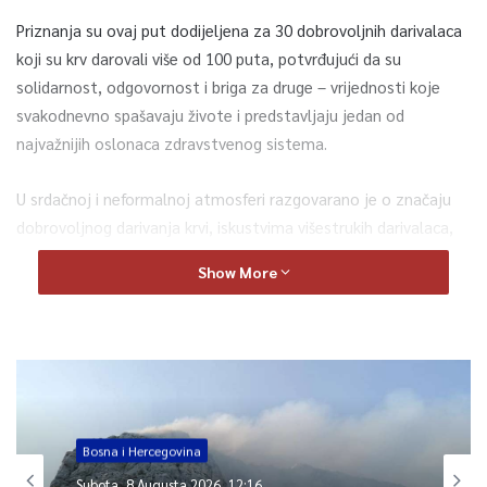
Priznanja su ovaj put dodijeljena za 30 dobrovoljnih darivalaca
koji su krv darovali više od 100 puta, potvrđujući da su
solidarnost, odgovornost i briga za druge – vrijednosti koje
svakodnevno spašavaju živote i predstavljaju jedan od
najvažnijih oslonaca zdravstvenog sistema.
U srdačnoj i neformalnoj atmosferi razgovarano je o značaju
dobrovoljnog darivanja krvi, iskustvima višestrukih darivalaca,
kao i načinima na koje institucije mogu dodatno afirmisati i
Show More
podržati ovu izuzetno važnu humanu misiju. Poseban akcent
stavljen je na potrebu kontinuirane edukacije i motivisanja
mladih da postanu dobrovoljni darivaoci krvi.
Obraćajući se prisutnima, ministar Hasanović istakao je da je
imao čast odati priznanje ljudima čija humanost ostavlja
neizbrisiv trag u životima hiljada građana.
Bosna i Hercegovina
Subota, 8 Augusta 2026, 12:16