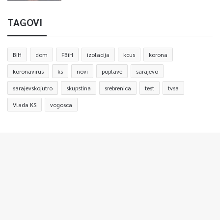
TAGOVI
BiH
dom
FBiH
izolacija
kcus
korona
koronavirus
ks
novi
poplave
sarajevo
sarajevskojutro
skupstina
srebrenica
test
tvsa
Vlada KS
vogosca