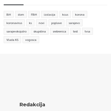
BiH
dom
FBiH
izolacija
kcus
korona
koronavirus
ks
novi
poplave
sarajevo
sarajevskojutro
skupstina
srebrenica
test
tvsa
Vlada KS
vogosca
Redakcija