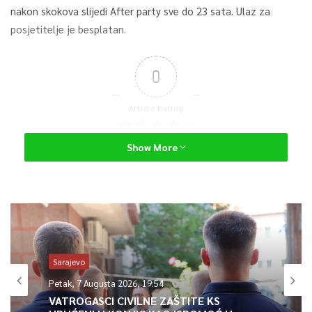
nakon skokova slijedi After party sve do 23 sata. Ulaz za
posjetitelje je besplatan.
0
Article Rating
Show More
Sarajevo
Petak, 7 Augusta 2026, 19:54
VATROGASCI CIVILNE ZAŠTITE KS