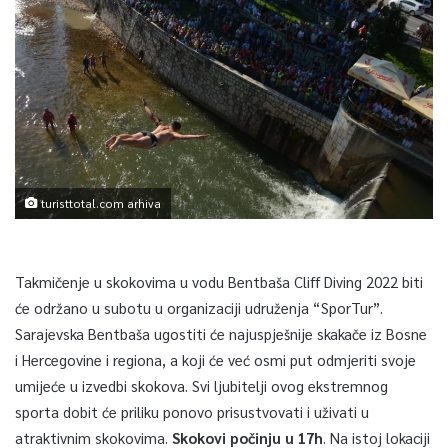
turisttotal.com arhiva
Takmičenje u skokovima u vodu Bentbaša Cliff Diving 2022 biti
će održano u subotu u organizaciji udruženja “SporTur”.
Sarajevska Bentbaša ugostiti će najuspješnije skakače iz Bosne
i Hercegovine i regiona, a koji će već osmi put odmjeriti svoje
umijeće u izvedbi skokova. Svi ljubitelji ovog ekstremnog
sporta dobit će priliku ponovo prisustvovati i uživati u
atraktivnim skokovima.
Skokovi počinju u 17h
. Na istoj lokaciji