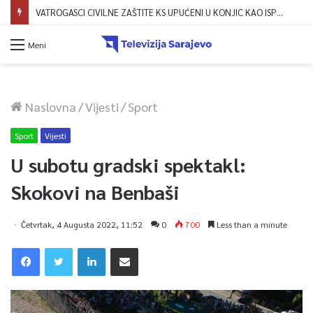
VATROGASCI CIVILNE ZAŠTITE KS UPUĆENI U KONJIC KAO ISPOMOĆ U GAŠENJU POŽARA
Meni
Naslovna
/
Vijesti
/
Sport
Sport
Vijesti
U subotu gradski spektakl:
Skokovi na Benbaši
Četvrtak, 4 Augusta 2022, 11:52
0
700
Less than a minute