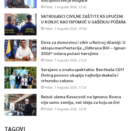
Petak, 7 Augusta 2026, 21:42
VATROGASCI CIVILNE ZAŠTITE KS UPUĆENI
U KONJIC KAO ISPOMOĆ U GAŠENJU POŽARA
Petak, 7 Augusta 2026, 19:54
Dova za domovinu i zikir u Ratnoj džamiji: U
sklopu manifestacije „Odbrana BiH – Igman
2026“ odana počast herojima
Petak, 7 Augusta 2026, 17:24
Sarajevo u znaku spektakla: Bentbaša Cliff
Diving ponovo okuplja najbolje skakače i
vrhunsku zabavu
Petak, 7 Augusta 2026, 17:16
Reisul-ulema Kavazović na Igmanu: Bosna
nije samo zemlja, već ideja za koju se živi
Petak, 7 Augusta 2026, 14:35
TAGOVI