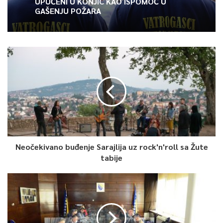
UPUĆENI U KONJIC KAO ISPOMOĆ U
GAŠENJU POŽARA
Neočekivano buđenje Sarajlija uz rock'n'roll sa Žute
tabije