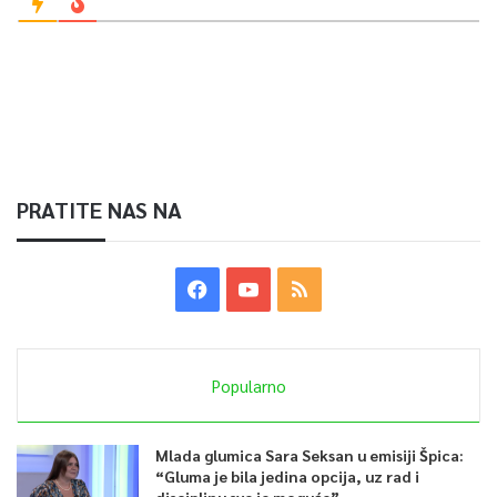
PRATITE NAS NA
Popularno
Mlada glumica Sara Seksan u emisiji Špica:
“Gluma je bila jedina opcija, uz rad i
disciplinu sve je moguće”