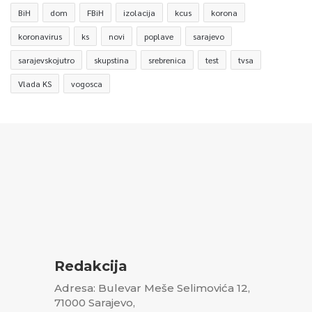
BiH
dom
FBiH
izolacija
kcus
korona
koronavirus
ks
novi
poplave
sarajevo
sarajevskojutro
skupstina
srebrenica
test
tvsa
Vlada KS
vogosca
Redakcija
Adresa: Bulevar Meše Selimovića 12,
71000 Sarajevo,