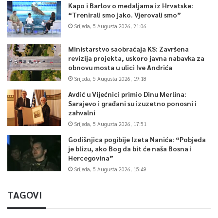
Kapo i Barlov o medaljama iz Hrvatske:
“Trenirali smo jako. Vjerovali smo”
Srijeda, 5 Augusta 2026, 21:06
Ministarstvo saobraćaja KS: Završena
revizija projekta, uskoro javna nabavka za
obnovu mosta u ulici Ive Andrića
Srijeda, 5 Augusta 2026, 19:18
Avdić u Vijećnici primio Dinu Merlina:
Sarajevo i građani su izuzetno ponosni i
zahvalni
Srijeda, 5 Augusta 2026, 17:51
Godišnjica pogibije Izeta Nanića: “Pobjeda
je blizu, ako Bog da bit će naša Bosna i
Hercegovina”
Srijeda, 5 Augusta 2026, 15:49
TAGOVI