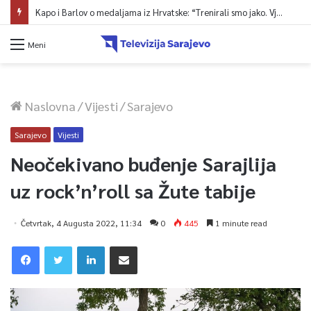
Kapo i Barlov o medaljama iz Hrvatske: “Trenirali smo jako. Vjerovali smo”
Meni
Naslovna
/
Vijesti
/
Sarajevo
Sarajevo
Vijesti
Neočekivano buđenje Sarajlija
uz rock’n’roll sa Žute tabije
Četvrtak, 4 Augusta 2022, 11:34
0
445
1 minute read