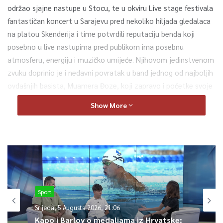
održao sjajne nastupe u Stocu, te u okviru Live stage festivala
fantastičan koncert u Sarajevu pred nekoliko hiljada gledalaca
na platou Skenderija i time potvrdili reputaciju benda koji
posebno u live nastupima pred publikom ima posebnu
atmosferu, energiju i muzičko umijeće. Njihovom jedinstvenom
zvuku doprinio je i nedavni povratak u band jednog od najboljih
ovdašnjih basista, Muamera Đoze, koji zapravo i početke svoje
muzičke karijere veže za originalnu postavu benda od njegovog
Show More
osnivanja.
Da li su jutros snimali spot ili mini koncert, ostaje da se sazna
u narednom periodu, ali je sigurno da bend priprema nešto
specijalno i nesvakidašnje.
0
Sport
Article Rating
Srijeda, 5 Augusta 2026, 21:06
Kapo i Barlov o medaljama iz Hrvatske: