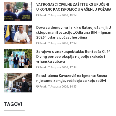
VATROGASCI CIVILNE ZAŠTITE KS UPUĆENI
U KONJIC KAO ISPOMOĆ U GAŠENJU POŽARA
Petak, 7 Augusta 2026, 19:54
Dova za domovinu i zikir u Ratnoj džamiji: U
sklopu manifestacije „Odbrana BiH – Igman
2026“ odana počast herojima
Petak, 7 Augusta 2026, 17:24
Sarajevo u znaku spektakla: Bentbaša Cliff
Diving ponovo okuplja najbolje skakače i
vrhunsku zabavu
Petak, 7 Augusta 2026, 17:16
Reisul-ulema Kavazović na Igmanu: Bosna
nije samo zemlja, već ideja za koju se živi
Petak, 7 Augusta 2026, 14:35
TAGOVI