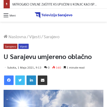
VATROGASCI CIVILNE ZAŠTITE KS UPUĆENI U KONJIC KAO ISPOMOĆ U GAŠENJU POŽARA
Meni
Naslovna
/
Vijesti
/
Sarajevo
Sarajevo
Vijesti
U Sarajevu umjereno oblačno
Subota, 1 Maja 2021, 9:13
0
160
1 minute read