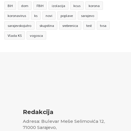
BiH
dom
FBiH
izolacija
kcus
korona
koronavirus
ks
novi
poplave
sarajevo
sarajevskojutro
skupstina
srebrenica
test
tvsa
Vlada KS
vogosca
Redakcija
Adresa: Bulevar Meše Selimovića 12,
71000 Sarajevo,