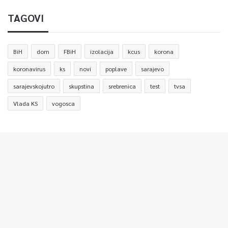
TAGOVI
BiH
dom
FBiH
izolacija
kcus
korona
koronavirus
ks
novi
poplave
sarajevo
sarajevskojutro
skupstina
srebrenica
test
tvsa
Vlada KS
vogosca