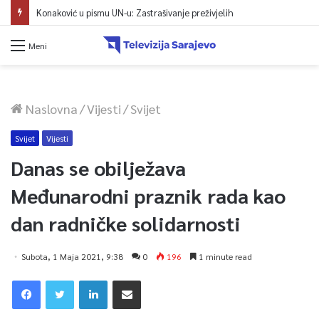
Konaković u pismu UN-u: Zastrašivanje preživjelih
Meni
Naslovna
/
Vijesti
/
Svijet
Svijet
Vijesti
Danas se obilježava
Međunarodni praznik rada kao
dan radničke solidarnosti
Subota, 1 Maja 2021, 9:38
0
196
1 minute read