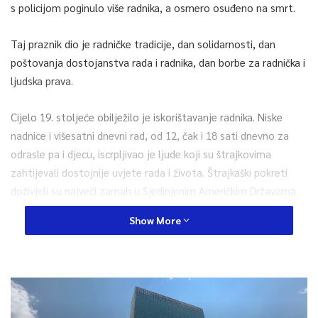
s policijom poginulo više radnika, a osmero osuđeno na smrt.
Taj praznik dio je radničke tradicije, dan solidarnosti, dan
poštovanja dostojanstva rada i radnika, dan borbe za radnička i
ljudska prava.
Cijelo 19. stoljeće obilježilo je iskorištavanje radnika. Niske
nadnice i višesatni dnevni rad, od 12, čak i 18 sati dnevno za
odrasle pa i djecu, iscrpljivao je ljude koji su štrajkovima
zahtijevali dostojnije uvjete rada i života. Štrajkaški pokreti
doživjeli su najveći zamah u Sjedinjenim Američkim Državama.
Show More
Tog 1. maja 1886. godine u Chicagu je protestiralo oko 40.000
radnika ističući zahtjeve simbolizirane u tri osmice: osam sati
rada, osam sati odmora i osam sati kulturnog obrazovanja.
Policija je tada intervenirala oružjem te ubila šest i ranila oko