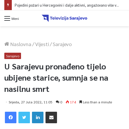
Pojedini požari u Hercegovini i dalje aktivni, angažovano više vatrogasaca i helikopter
Meni
Naslovna
/
Vijesti
/
Sarajevo
Sarajevo
U Sarajevu pronađeno tijelo
ubijene starice, sumnja se na
nasilnu smrt
Srijeda, 27 Jula 2022, 11:05
0
174
Less than a minute