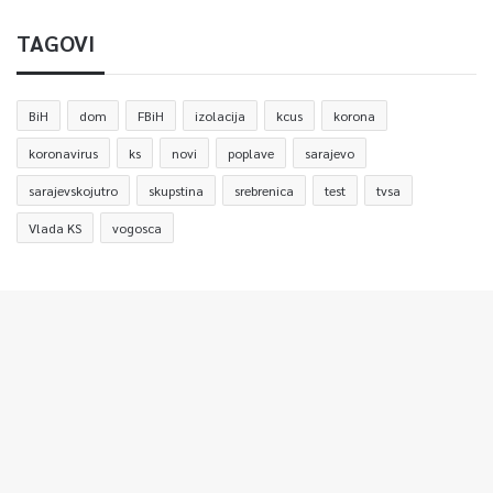
TAGOVI
BiH
dom
FBiH
izolacija
kcus
korona
koronavirus
ks
novi
poplave
sarajevo
sarajevskojutro
skupstina
srebrenica
test
tvsa
Vlada KS
vogosca