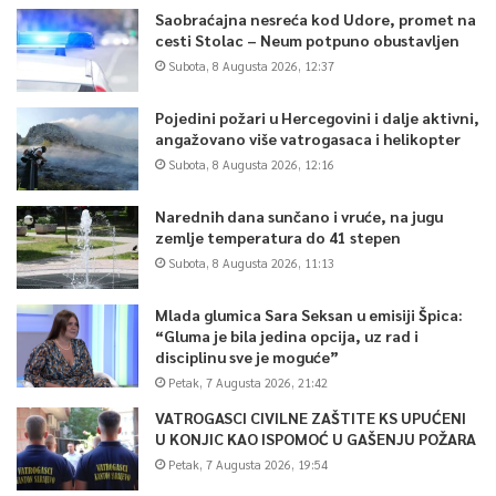
Saobraćajna nesreća kod Udore, promet na
cesti Stolac – Neum potpuno obustavljen
Subota, 8 Augusta 2026, 12:37
Pojedini požari u Hercegovini i dalje aktivni,
angažovano više vatrogasaca i helikopter
Subota, 8 Augusta 2026, 12:16
Narednih dana sunčano i vruće, na jugu
zemlje temperatura do 41 stepen
Subota, 8 Augusta 2026, 11:13
Mlada glumica Sara Seksan u emisiji Špica:
“Gluma je bila jedina opcija, uz rad i
disciplinu sve je moguće”
Petak, 7 Augusta 2026, 21:42
VATROGASCI CIVILNE ZAŠTITE KS UPUĆENI
U KONJIC KAO ISPOMOĆ U GAŠENJU POŽARA
Petak, 7 Augusta 2026, 19:54