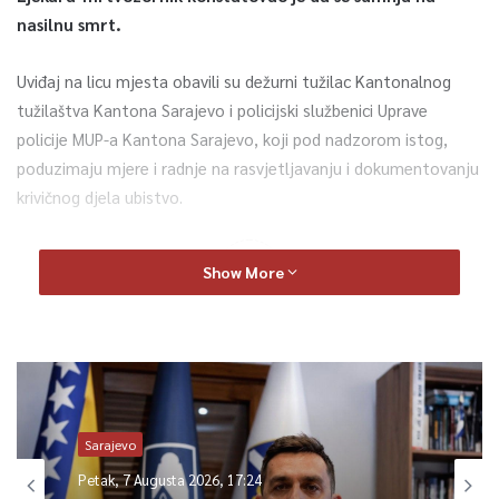
nasilnu smrt.
Uviđaj na licu mjesta obavili su dežurni tužilac Kantonalnog
tužilaštva Kantona Sarajevo i policijski službenici Uprave
policije MUP-a Kantona Sarajevo, koji pod nadzorom istog,
poduzimaju mjere i radnje na rasvjetljavanju i dokumentovanju
krivičnog djela ubistvo.
0
Show More
Article Rating
Sarajevo
Petak, 7 Augusta 2026, 17:24