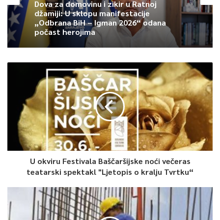
Dova za domovinu i zikir u Ratnoj
džamiji: U sklopu manifestacije
„Odbrana BiH – Igman 2026“ odana
počast herojima
U okviru Festivala Baščaršijske noći večeras
teatarski spektakl "Ljetopis o kralju Tvrtku“