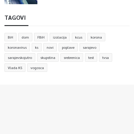
TAGOVI
BiH
dom
FBiH
izolacija
kcus
korona
koronavirus
ks
novi
poplave
sarajevo
sarajevskojutro
skupstina
srebrenica
test
tvsa
Vlada KS
vogosca