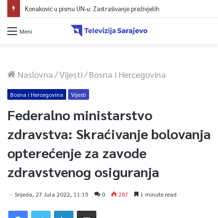
Konaković u pismu UN-u: Zastrašivanje preživjelih
Meni
Naslovna
/
Vijesti
/
Bosna I Hercegovina
Bosna i Hercegovina
Vijesti
Federalno ministarstvo
zdravstva: Skraćivanje bolovanja
opterećenje za zavode
zdravstvenog osiguranja
Srijeda, 27 Jula 2022, 11:15
0
287
1 minute read