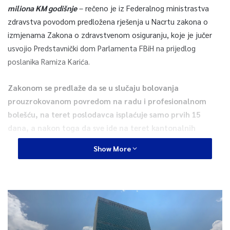
miliona KM godišnje
– rečeno je iz Federalnog ministrastva
zdravstva povodom predložena rješenja u Nacrtu zakona o
izmjenama Zakona o zdravstvenom osiguranju, koje je jučer
usvojio Predstavnički dom Parlamenta FBiH na prijedlog
poslanika Ramiza Karića.
Zakonom se predlaže da se u slučaju bolovanja
prouzrokovanom povredom na radu i profesionalnom
bolešću, na teret poslodavca isplaćuje samo prvih 15
dana, a nakon toga da sve ide na teret kantonalnih
zavoda zdravstvenog osiguranju.
Show More
Napomenuto je da je obaveza poslodavaca da snosi
troškove liječenja u slučaju povrede na radu i
profesionalne bolesti uvedena iz razloga što jedino
poslodavac ima mogućnost utjecati na uvjete rada koji
mogu dovesti do povrede na radu i profesionalne bolesti,