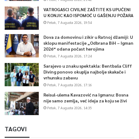
VATROGASCI CIVILNE ZAŠTITE KS UPUĆENI
U KONJIC KAO ISPOMOĆ U GAŠENJU POŽARA
Petak, 7 Augusta 2026, 19:54
Dova za domovinu i zikir u Ratnoj džamiji: U
sklopu manifestacije „Odbrana BiH – Igman
2026“ odana počast herojima
Petak, 7 Augusta 2026, 17:24
Sarajevo u znaku spektakla: Bentbaša Cliff
Diving ponovo okuplja najbolje skakače i
vrhunsku zabavu
Petak, 7 Augusta 2026, 17:16
Reisul-ulema Kavazović na Igmanu: Bosna
nije samo zemlja, već ideja za koju se živi
Petak, 7 Augusta 2026, 14:35
TAGOVI