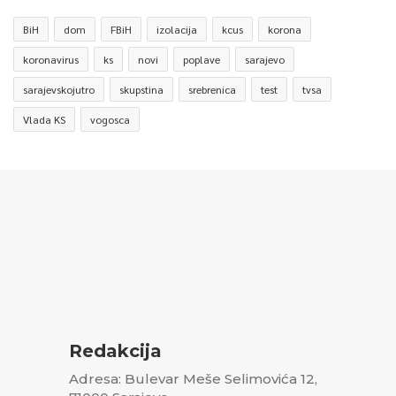
BiH
dom
FBiH
izolacija
kcus
korona
koronavirus
ks
novi
poplave
sarajevo
sarajevskojutro
skupstina
srebrenica
test
tvsa
Vlada KS
vogosca
Redakcija
Adresa: Bulevar Meše Selimovića 12,