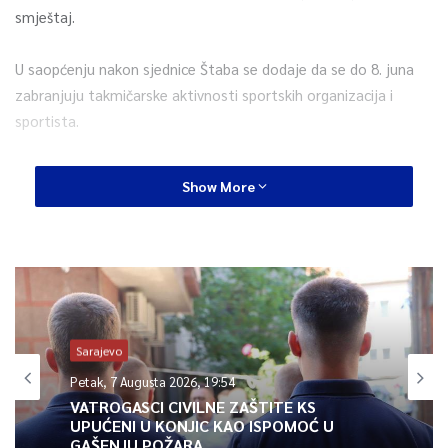
smještaj.
U saopćenju nakon sjednice Štaba se dodaje da se do 8. juna
zabranjuju takmičarske aktivnosti sportskih organizacija i
sportista.
Štab za vanredne situacije je Institutu za javno zdravstvo RS
Show More
dao instrukcije da izradi uputstvo za organizovanje rada
bioskopa, pozorišta i čitaonica u RS.
I dalje će biti na snazi ranije odluke o organizovanju vaspitno-
obrazovnog rada na daljinu, te zaključak o obavezama
Univerzitetsko kliničkog centra i bolnica u Republici Srspkoj o
Sarajevo
obaveznom provođenju mjera za reagovanje na pojavu bolesti
COVID-19.
Petak, 7 Augusta 2026, 19:54
VATROGASCI CIVILNE ZAŠTITE KS
UPUĆENI U KONJIC KAO ISPOMOĆ U
GAŠENJU POŽARA