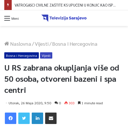
VATROGASCI CIVILNE ZAŠTITE KS UPUĆENI U KONJIC KAO ISPOMOĆ U GAŠENJU POŽARA
Meni
Naslovna
/
Vijesti
/
Bosna I Hercegovina
Bosna i Hercegovina
Vijesti
U RS zabrana okupljanja više od
50 osoba, otvoreni bazeni i spa
centri
Utorak, 26 Maja 2020, 9:50
0
303
1 minute read