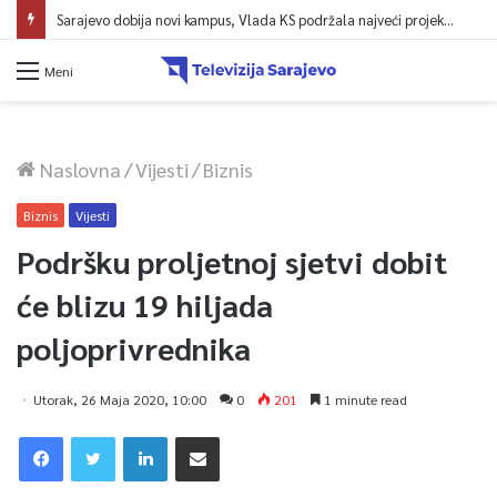
Sarajevo dobija novi kampus, Vlada KS podržala najveći projekt u historiji UNSA
Meni
Naslovna
/
Vijesti
/
Biznis
Biznis
Vijesti
Podršku proljetnoj sjetvi dobit
će blizu 19 hiljada
poljoprivrednika
Utorak, 26 Maja 2020, 10:00
0
201
1 minute read