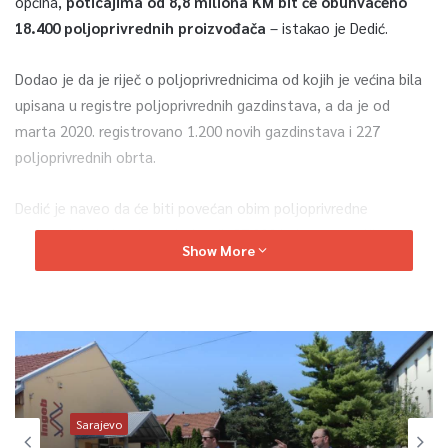
općina,
poticajima od 8,8 miliona KM bit će obuhvaćeno
18.400 poljoprivrednih proizvođača
– istakao je Dedić.
Dodao je da je riječ o poljoprivrednicima od kojih je većina bila
upisana u registre poljoprivrednih gazdinstava, a da je od
marta 2020. registrovano 1.200 novih gazdinstava i 227
poljoprivrednih obrta.
Dedić je naveo da će biti povećan obim poljoprivredne
proizvodnje i obrađeno dodatnih 27.000 hektara zemljišta na
Show More
području FBiH.
Naglasio je da je u pripremi i program
podrške jesenjoj sjetvi
,
prvenstveno pšenice, koji će također biti realiziran u saradnji s
nižim nivoima vlasti.
– Kada budu potpisani sporazumi s općinama mi ćemo objaviti
Sarajevo
preliminarnu listu svih korisnika
podrške na internet