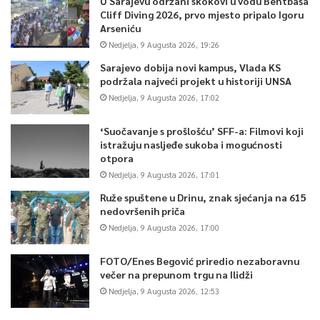
U Sarajevu održani skokovi u vodu Bentbaša
Cliff Diving 2026, prvo mjesto pripalo Igoru
Arseniću
Nedjelja, 9 Augusta 2026, 19:26
Sarajevo dobija novi kampus, Vlada KS
podržala najveći projekt u historiji UNSA
Nedjelja, 9 Augusta 2026, 17:02
‘Suočavanje s prošlošću’ SFF-a: Filmovi koji
istražuju nasljeđe sukoba i mogućnosti
otpora
Nedjelja, 9 Augusta 2026, 17:01
Ruže spuštene u Drinu, znak sjećanja na 615
nedovršenih priča
Nedjelja, 9 Augusta 2026, 17:00
FOTO/Enes Begović priredio nezaboravnu
večer na prepunom trgu na Ilidži
Nedjelja, 9 Augusta 2026, 12:53