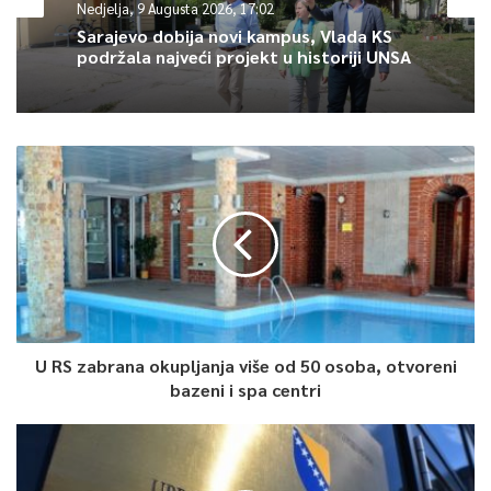
Nedjelja, 9 Augusta 2026, 17:02
stranici Federalnog ministarstva poljoprivrede,
Sarajevo dobija novi kampus, Vlada KS
šumarstva i vodoprivrede, kao što objavljujemo i redovne
podržala najveći projekt u historiji UNSA
isplate poticaja
– kazao je Dedić.
0
Article Rating
U RS zabrana okupljanja više od 50 osoba, otvoreni
bazeni i spa centri