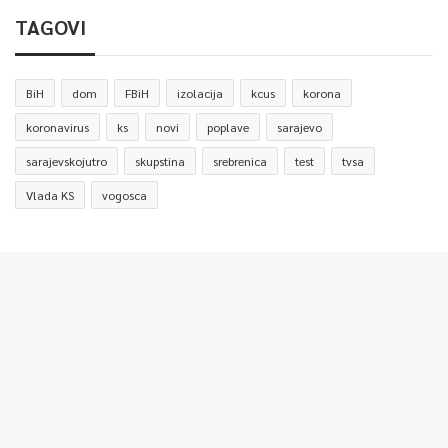
TAGOVI
BiH
dom
FBiH
izolacija
kcus
korona
koronavirus
ks
novi
poplave
sarajevo
sarajevskojutro
skupstina
srebrenica
test
tvsa
Vlada KS
vogosca