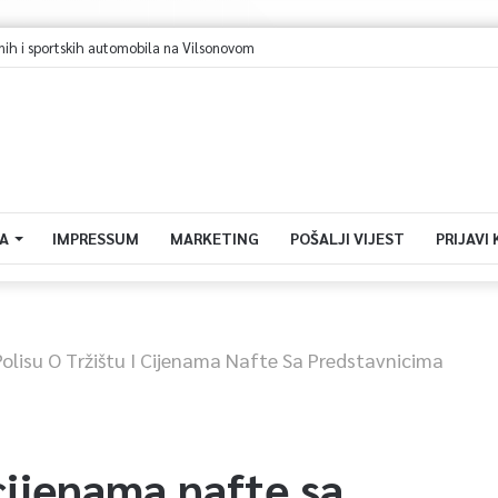
 i sportskih automobila na Vilsonovom
A
IMPRESSUM
MARKETING
POŠALJI VIJEST
PRIJAVI
Polisu O Tržištu I Cijenama Nafte Sa Predstavnicima
 cijenama nafte sa