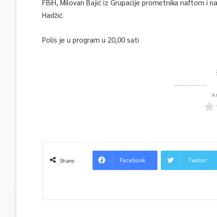
FBiH, Milovan Bajić iz Grupacije prometnika naftom i n
Hadžić.
Polis je u program u 20,00 sati
A
Facebook
Twitter
Share