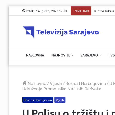
Petak, 7 Augusta, 2026 12:13
IZDVAJAMO
Izložba luksuznih
NASLOVNA
NAJNOVIJE
SARAJEVO
TVS
Naslovna
/
Vijesti
/
Bosna I Hercegovina
/
U 
Udruženja Prometnika Naftnih Derivata
Bosna i Hercegovina
Vijesti
U Polisu o tržištu i