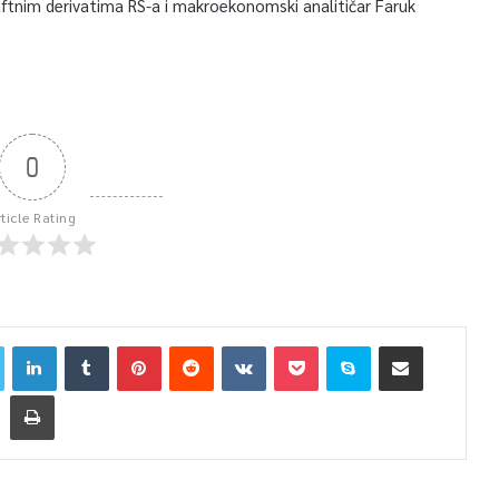
aftnim derivatima RS-a i makroekonomski analitičar Faruk
0
rticle Rating