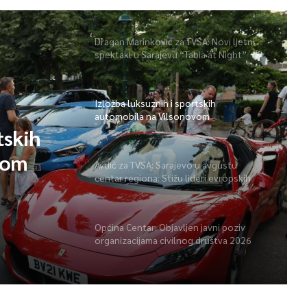
Dragan Marinković za TVSA: Novi ljetni
spektakl u Sarajevu “Tabia at Night”
Izložba luksuznih i sportskih
automobila na Vilsonovom
tskih
vom
Avdić za TVSA: Sarajevo u avgustu
centar regiona: Stižu lideri evropskih
gradova
Općina Centar: Objavljen javni poziv
organizacijama civilnog društva 2026