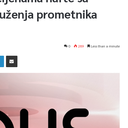
uženja prometnika
0
289
Less than a minute