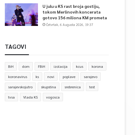
U julu u KS rast broja gostiju,
tokom Merlinovih koncerata
gotovo 156 miliona KM prometa
Četvrtak, 6 Augusta 2026, 19:37
TAGOVI
BiH
dom
FBiH
izolacija
kcus
korona
koronavirus
ks
novi
poplave
sarajevo
sarajevskojutro
skupstina
srebrenica
test
tvsa
Vlada KS
vogosca