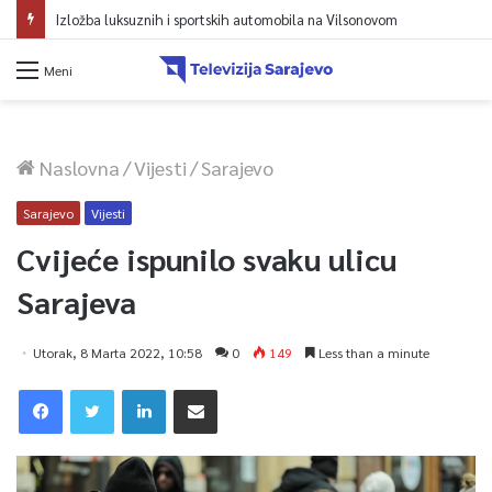
Izložba luksuznih i sportskih automobila na Vilsonovom
Meni
Naslovna
/
Vijesti
/
Sarajevo
Sarajevo
Vijesti
Cvijeće ispunilo svaku ulicu
Sarajeva
Utorak, 8 Marta 2022, 10:58
0
149
Less than a minute