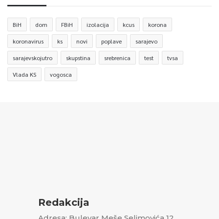
BiH
dom
FBiH
izolacija
kcus
korona
koronavirus
ks
novi
poplave
sarajevo
sarajevskojutro
skupstina
srebrenica
test
tvsa
Vlada KS
vogosca
Redakcija
Adresa: Bulevar Meše Selimovića 12,