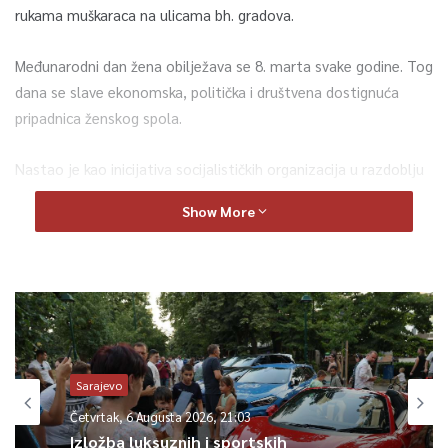
rukama muškaraca na ulicama bh. gradova.
Međunarodni dan žena obilježava se 8. marta svake godine. Tog
dana se slave ekonomska, politička i društvena dostignuća
pripadnica ženskog spola.
Nastao je kao inicijativa socijalističkih organizacija u razdoblju
prije Prvog svjetskog rata u borbi za jednakost, pravo glasa
Show More
kao i emancipaciju žena.
0
Article Rating
Sarajevo
Četvrtak, 6 Augusta 2026, 21:03
Izložba luksuznih i sportskih