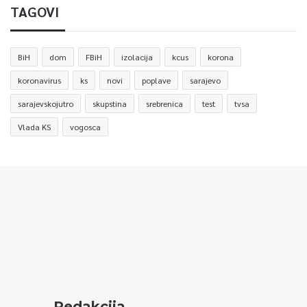
TAGOVI
BiH
dom
FBiH
izolacija
kcus
korona
koronavirus
ks
novi
poplave
sarajevo
sarajevskojutro
skupstina
srebrenica
test
tvsa
Vlada KS
vogosca
Redakcija