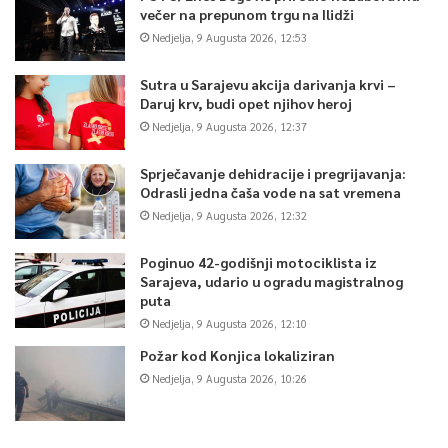
večer na prepunom trgu na Ilidži
Nedjelja, 9 Augusta 2026, 12:53
Sutra u Sarajevu akcija darivanja krvi –
Daruj krv, budi opet njihov heroj
Nedjelja, 9 Augusta 2026, 12:37
Sprječavanje dehidracije i pregrijavanja:
Odrasli jedna čaša vode na sat vremena
Nedjelja, 9 Augusta 2026, 12:32
Poginuo 42-godišnji motociklista iz
Sarajeva, udario u ogradu magistralnog
puta
Nedjelja, 9 Augusta 2026, 12:10
Požar kod Konjica lokaliziran
Nedjelja, 9 Augusta 2026, 10:26