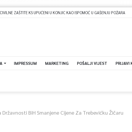
ILNE ZAŠTITE KS UPUĆENI U KONJIC KAO ISPOMOĆ U GAŠENJU POŽARA
A
IMPRESSUM
MARKETING
POŠALJI VIJEST
PRIJAVI
Državnosti BiH Smanjene Cijene Za Trebevićku Žičaru