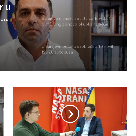
BiH – Igman 2026“ odana počast
r u
herojima
u
Sarajevo u znaku spektakla: Bentbaša
Cliff Diving ponovo okuplja najbolje
 BiH –
skakače i vrhunsku zabavu
ast
U Sarajevu počelo saobraćati 10 novih
ISUZU autobusa