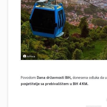
Arhiva
Povodom
Dana državnosti BiH,
donesena odluka da 
posjetitelje sa prebivalištem u BiH
4 KM.