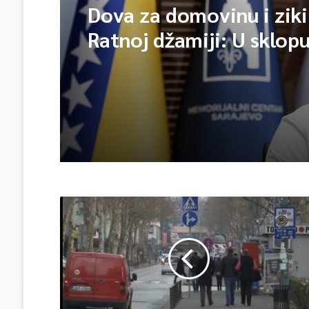
Dova za domovinu i ziki
Ratnoj džamiji: U sklop
manifestacije „Odbrana
Igman 2026“ odana poč
herojima