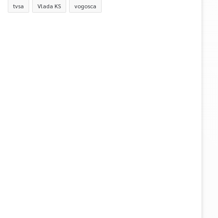
tvsa
Vlada KS
vogosca