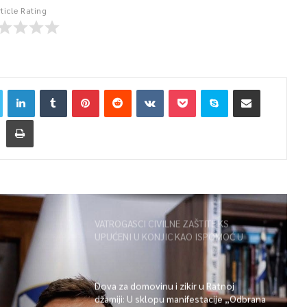
rticle Rating
VATROGASCI CIVILNE ZAŠTITE KS
UPUĆENI U KONJIC KAO ISPOMOĆ U
GAŠENJU POŽARA
Dova za domovinu i zikir u Ratnoj
džamiji: U sklopu manifestacije „Odbrana