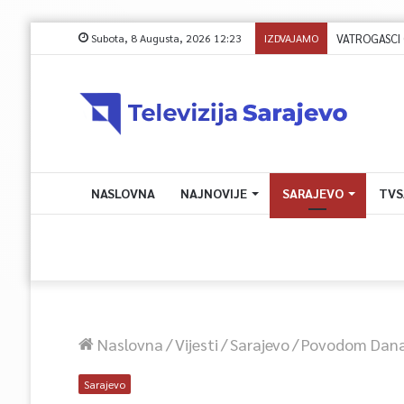
Subota, 8 Augusta, 2026 12:23
IZDVAJAMO
VATROGASCI CIV
NASLOVNA
NAJNOVIJE
SARAJEVO
TVS
Naslovna
/
Vijesti
/
Sarajevo
/
Povodom Dana 
Sarajevo