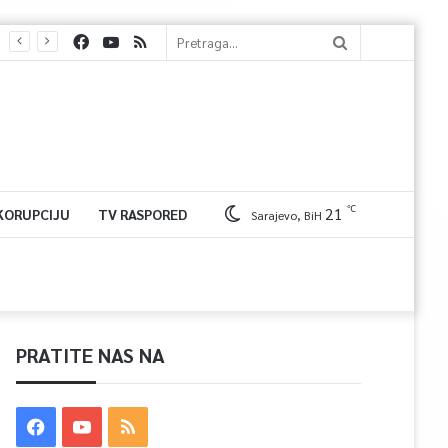
℃
21
 KORUPCIJU
TV RASPORED
Sarajevo, BiH
PRATITE NAS NA