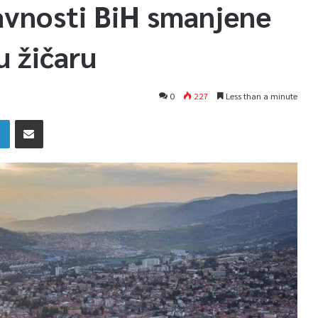
vnosti BiH smanjene
u žičaru
0
227
Less than a minute