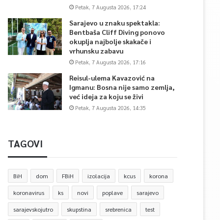
Petak, 7 Augusta 2026, 17:24
Sarajevo u znaku spektakla:
Bentbaša Cliff Diving ponovo
okuplja najbolje skakače i
vrhunsku zabavu
Petak, 7 Augusta 2026, 17:16
Reisul-ulema Kavazović na
Igmanu: Bosna nije samo zemlja,
već ideja za koju se živi
Petak, 7 Augusta 2026, 14:35
TAGOVI
BiH
dom
FBiH
izolacija
kcus
korona
koronavirus
ks
novi
poplave
sarajevo
sarajevskojutro
skupstina
srebrenica
test