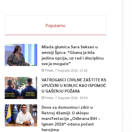
Popularno
Mlada glumica Sara Seksan u
emisiji Špica: “Gluma je bila
jedina opcija, uz rad i disciplinu
sve je moguće”
Petak, 7 Augusta 2026, 21:42
VATROGASCI CIVILNE ZAŠTITE KS
UPUĆENI U KONJIC KAO ISPOMOĆ
U GAŠENJU POŽARA
Petak, 7 Augusta 2026, 19:54
Dova za domovinu i zikir u
Ratnoj džamiji: U sklopu
manifestacije „Odbrana BiH –
Igman 2026“ odana počast
herojima