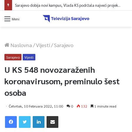
Sarajevo dobija novi kampus, Vlada KS podržala najveći projekt u historiji UNSA
Meni
Naslovna
/
Vijesti
/
Sarajevo
Sarajevo
Vijesti
U KS 548 novozaraženih
koronavirusom, preminulo šest
osoba
Četvrtak, 10 Februara 2022, 11:00
0
132
1 minute read