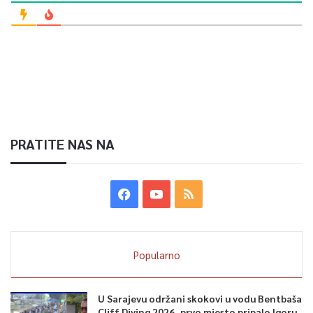
PRATITE NAS NA
Popularno
U Sarajevu održani skokovi u vodu Bentbaša
Cliff Diving 2026, prvo mjesto pripalo Igoru