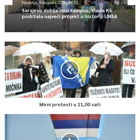
Nedjelja, 9 Augusta 2026, 17:02
0
Sarajevo dobija novi kampus, Vlada KS
podržala najveći projekt u historiji UNSA
Article Rating
Mirni protesti u 11,00 sati