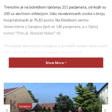
Trenutno je na bolničkom liječenju 211 pacijenata, od kojih su
200 sa akutnom infekcijom. Udio nevakcinisanih osoba u broju
hospitaliziranih je 75,83 posto. Na Kliničkom centru
Univerziteta u Sarajevu liječi se 146 pacijenata, a u Općoj
bolnici “Prim.dr. Abdulah Nakaš” 65.
“Prosječan dnevni broj slučajeva u proteklih sedam dana iznosi
610″, podatak je Zavoda za javno zdravstvo KS.
Show More
U Covid-ambulantama Javne ustanove Dom zdravlja KS
pregledano je 766 pacijenta, od kojih je osam transportovano
na bolničko liječenje. Drive-in punktovi na Vrbanji, Ilidži, te u
Semizovcu i Novom Gradu rade svaki dan u terminima od 07:30
do 20:00 sati.
Proteklog dana u KS vakcinisano je 436 osoba.
Sarajevo