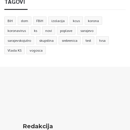
TAGOVI
BiH
dom
FBiH
izolacija
kcus
korona
koronavirus
ks
novi
poplave
sarajevo
sarajevskojutro
skupstina
srebrenica
test
tvsa
Vlada KS
vogosca
Redakcija