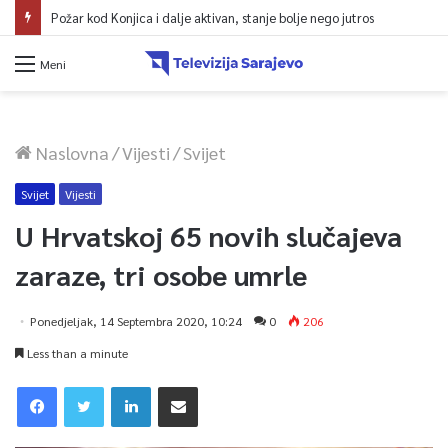
Požar kod Konjica i dalje aktivan, stanje bolje nego jutros
Meni
Naslovna
/
Vijesti
/
Svijet
Svijet
Vijesti
U Hrvatskoj 65 novih slučajeva
zaraze, tri osobe umrle
Ponedjeljak, 14 Septembra 2020, 10:24
0
206
Less than a minute