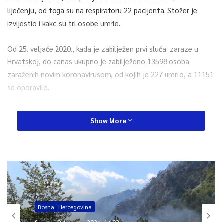
liječenju, od toga su na respiratoru 22 pacijenta. Stožer je
izvijestio i kako su tri osobe umrle.
Od 25. veljače 2020., kada je zabilježen prvi slučaj zaraze u
Hrvatskoj, do danas ukupno je zabilježeno 13598 osoba
zaraženih novim koronavirusom, od kojih je 227 umrlo, a 11151
se oporavilo.
U samoizolaciji je trenutno 8217 osoba. Do danas je ukupno
Show More
testirano 225 014 osoba, od toga 3180 u posljednja 24 sata,
prenosi Hina.
0
Article Rating
Bosna i Hercegovina