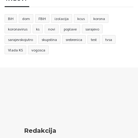
BiH
dom
FBiH
izolacija
kcus
korona
koronavirus
ks
novi
poplave
sarajevo
sarajevskojutro
skupstina
srebrenica
test
tvsa
Vlada KS
vogosca
Redakcija