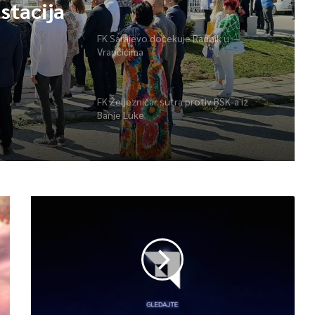
stacija
FK Sarajevo dočekuje Radnik u
Vrapčićima
FK Željezničar sutra protiv BSK-a iz
Banje Luke