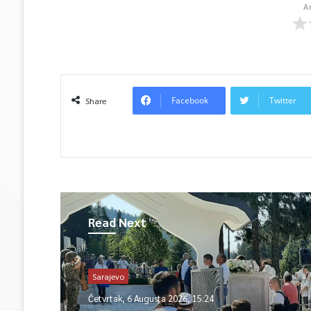
A
Facebook
Twitter
Share
Read Next
Sarajevo
Četvrtak, 6 Augusta 2026, 15:24