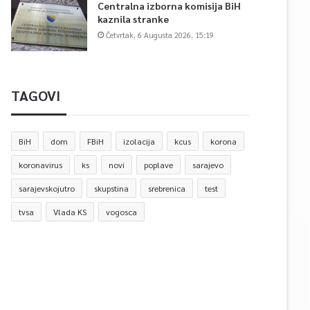
Centralna izborna komisija BiH
kaznila stranke
Četvrtak, 6 Augusta 2026, 15:19
TAGOVI
BiH
dom
FBiH
izolacija
kcus
korona
koronavirus
ks
novi
poplave
sarajevo
sarajevskojutro
skupstina
srebrenica
test
tvsa
Vlada KS
vogosca