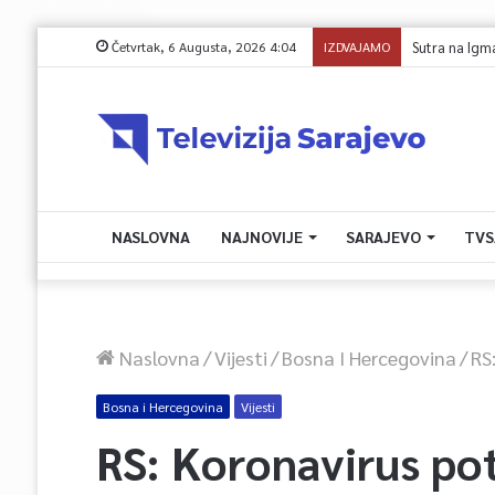
Četvrtak, 6 Augusta, 2026 4:04
IZDVAJAMO
Sutra na Igmanu
NASLOVNA
NAJNOVIJE
SARAJEVO
TVS
Naslovna
/
Vijesti
/
Bosna I Hercegovina
/
RS
Bosna i Hercegovina
Vijesti
RS: Koronavirus po