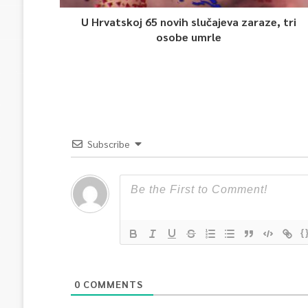
U Hrvatskoj 65 novih slučajeva zaraze, tri
osobe umrle
Subscribe
{
0
COMMENTS