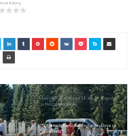
rticle Rating
Festival u Centru od 15. do 20. augusta
u Hastahana parku
Sutra na Igmanu manifestacija „Dova za
domovinu“