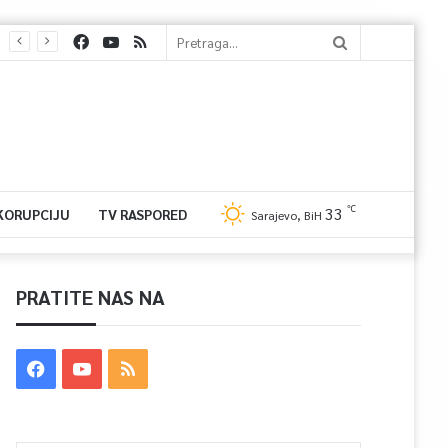
℃
33
 KORUPCIJU
TV RASPORED
Sarajevo, BiH
PRATITE NAS NA