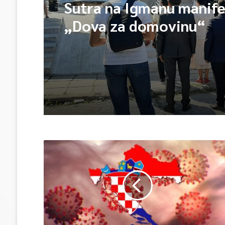
Sutra na Igmanu manife
„Dova za domovinu“