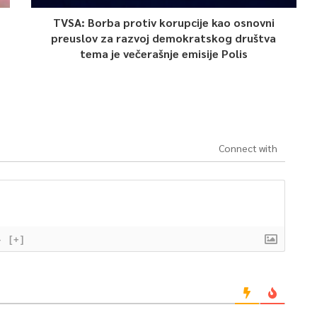
TVSA: Borba protiv korupcije kao osnovni
preuslov za razvoj demokratskog društva
tema je večerašnje emisije Polis
Connect with
}
[+]