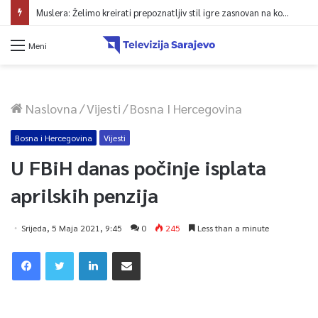
Muslera: Želimo kreirati prepoznatljiv stil igre zasnovan na kontroli lopte
Meni
Naslovna
/
Vijesti
/
Bosna I Hercegovina
Bosna i Hercegovina
Vijesti
U FBiH danas počinje isplata
aprilskih penzija
Srijeda, 5 Maja 2021, 9:45
0
245
Less than a minute