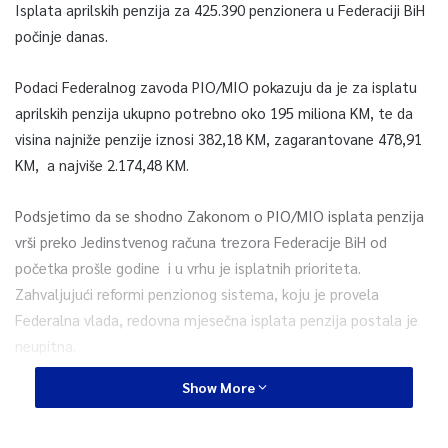
Isplata aprilskih penzija za 425.390 penzionera u Federaciji BiH
počinje danas.
Podaci Federalnog zavoda PIO/MIO pokazuju da je za isplatu
aprilskih penzija ukupno potrebno oko 195 miliona KM, te da
visina najniže penzije iznosi 382,18 KM, zagarantovane 478,91
KM, a najviše 2.174,48 KM.
Podsjetimo da se shodno Zakonom o PIO/MIO isplata penzija
vrši preko Jedinstvenog računa trezora Federacije BiH od
početka prošle godine i u vrhu je isplatnih prioriteta.
Zahvaljujući reformi penzionog sistema, koju je provela
Federalna vlada, redovna mjesečna isplata penzija postala je
neupitna.
Show More
0