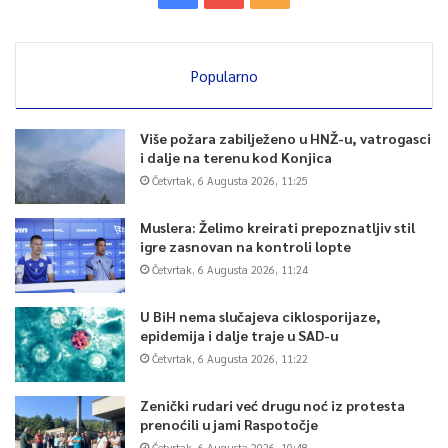
Popularno
Više požara zabilježeno u HNŽ-u, vatrogasci
i dalje na terenu kod Konjica
Četvrtak, 6 Augusta 2026, 11:25
Muslera: Želimo kreirati prepoznatljiv stil
igre zasnovan na kontroli lopte
Četvrtak, 6 Augusta 2026, 11:24
U BiH nema slučajeva ciklosporijaze,
epidemija i dalje traje u SAD-u
Četvrtak, 6 Augusta 2026, 11:22
Zenički rudari već drugu noć iz protesta
prenoćili u jami Raspotočje
Četvrtak, 6 Augusta 2026, 10:48