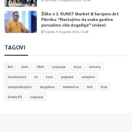
Žiško o 2. KUNST Market & Sarajevo Art
Pikniku: “Nastojimo da svake godine
ponudimo više događaja” (video)
Srijeda, 5 Augusta 2026, 21:46
TAGOVI
BiH
dom
FBiH
izolacija
kcus
korona
koronavirus
ks
novi
poplave
sarajevo
sarajevskojutro
skupstina
srebrenica
test
tvsa
Vlada KS
vogosca