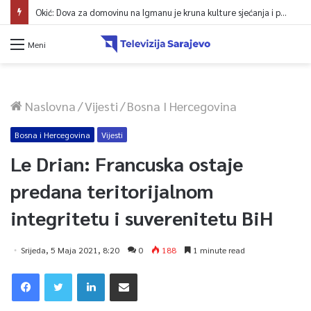
Okić: Dova za domovinu na Igmanu je kruna kulture sjećanja i poruka jedinstva
Meni
Naslovna
/
Vijesti
/
Bosna I Hercegovina
Bosna i Hercegovina
Vijesti
Le Drian: Francuska ostaje
predana teritorijalnom
integritetu i suverenitetu BiH
Srijeda, 5 Maja 2021, 8:20
0
188
1 minute read