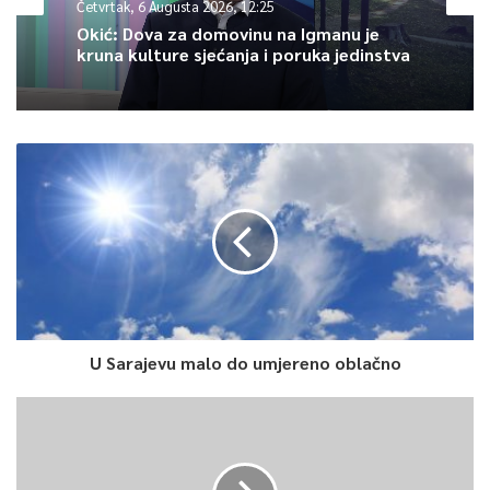
Četvrtak, 6 Augusta 2026, 12:25
-Ministar je pozvao čelnike Bosne i Hercegovine da prevladaju
Okić: Dova za domovinu na Igmanu je
svoje podjele kako bi se usredotočili na stvarne izazove s
kruna kulture sjećanja i poruka jedinstva
kojima se zemlja suočava: pravilno funkcioniranje demokratskih
institucija, posebno na razini središnje države; konsolidacija
vladavine prava, posebno neovisnosti pravoduđa, te ekonomski
i socijalni razvoj.Podsjetio je na punu podršku Francuske
europskoj perspektivi Bosne i Hercegovine, koja podrazumijeva
provedbu strukturnih reformi koje je utvrdila Europska komisija,
a podržalo Vijeće EU, saopćeno je iz francuskog ministarstva
za Evropu i vanjske poslove.
0
U Sarajevu malo do umjereno oblačno
Article Rating