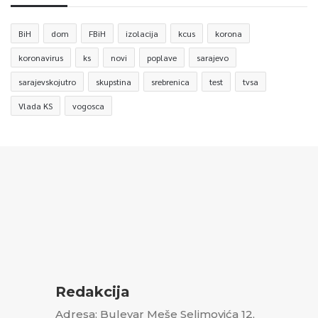
BiH
dom
FBiH
izolacija
kcus
korona
koronavirus
ks
novi
poplave
sarajevo
sarajevskojutro
skupstina
srebrenica
test
tvsa
Vlada KS
vogosca
Redakcija
Adresa: Bulevar Meše Selimovića 12,