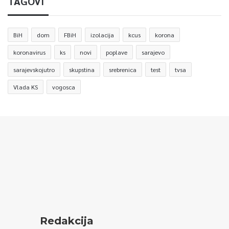
TAGOVI
BiH
dom
FBiH
izolacija
kcus
korona
koronavirus
ks
novi
poplave
sarajevo
sarajevskojutro
skupstina
srebrenica
test
tvsa
Vlada KS
vogosca
Redakcija