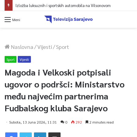
Izložba luksuznih i sportskih automobila na Vilsonovom
Meni
Naslovna
/
Vijesti
/
Sport
Sport
Vijesti
Magoda i Velkoski potpisali
ugovor o podršci: Ministarstvo
među najvećim partnerima
Fudbalskog kluba Sarajevo
Subota, 13 Juna 2026, 11:31
0
292
2 minutes read