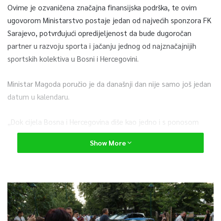
Ovime je ozvaničena značajna finansijska podrška, te ovim
ugovorom Ministarstvo postaje jedan od najvećih sponzora FK
Sarajevo, potvrđujući opredijeljenost da bude dugoročan
partner u razvoju sporta i jačanju jednog od najznačajnijih
sportskih kolektiva u Bosni i Hercegovini.
Ministar Magoda poručio je da današnji dan nije samo još jedan
datum u kalendaru.
„Dok cijela Bosna i Hercegovina diše kao jedno i s ponosom
prati našu fudbalsku reprezentaciju na Svjetskom prvenstvu, mi
Show More
povlačimo još jedan važan potez za budućnost sporta u
Kantonu Sarajevo. Potpisujemo najveći pojedinačni ugovor u
historiji Vlade Kantona Sarajevo s FK Sarajevo. Ova podrška
nije samo finansijska – ona je jasna poruka da želimo biti
pouzdan partner u razvoju kluba i iskren saveznik na putu ka
zajedničkom cilju, osvajanju titule prvaka Bosne i Hercegovine.