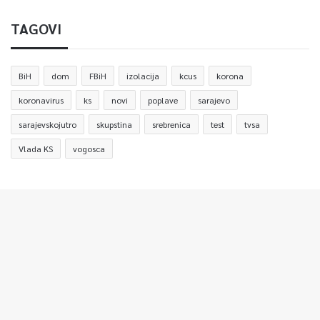
TAGOVI
BiH
dom
FBiH
izolacija
kcus
korona
koronavirus
ks
novi
poplave
sarajevo
sarajevskojutro
skupstina
srebrenica
test
tvsa
Vlada KS
vogosca