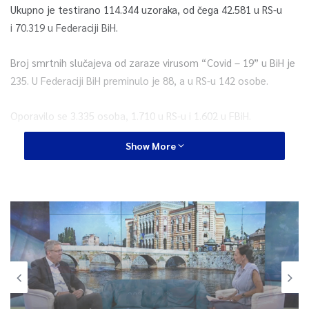
Ukupno je testirano 114.344 uzoraka, od čega 42.581 u RS-u
i 70.319 u Federaciji BiH.
Broj smrtnih slučajeva od zaraze virusom “Covid – 19” u BiH je
235. U Federaciji BiH preminulo je 88, a u RS-u 142 osobe.
Oporavilo se 3.335 osoba, 1.710 u RS-u i 1.602 u FBiH.
Show More
0
Article Rating
Sarajevo
Četvrtak, 6 Augusta 2026, 20:48
Sarajevo
Avdić za TVSA: Sarajevo u avgustu