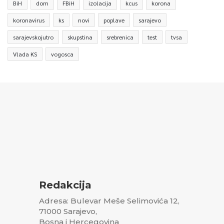
BiH
dom
FBiH
izolacija
kcus
korona
koronavirus
ks
novi
poplave
sarajevo
sarajevskojutro
skupstina
srebrenica
test
tvsa
Vlada KS
vogosca
Redakcija
Adresa: Bulevar Meše Selimovića 12,
71000 Sarajevo,
Bosna i Hercegovina