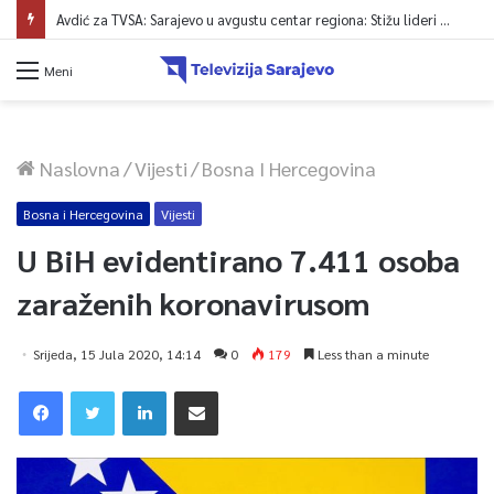
Avdić za TVSA: Sarajevo u avgustu centar regiona: Stižu lideri evropskih gradova
Meni
Naslovna
/
Vijesti
/
Bosna I Hercegovina
Bosna i Hercegovina
Vijesti
U BiH evidentirano 7.411 osoba
zaraženih koronavirusom
Srijeda, 15 Jula 2020, 14:14
0
179
Less than a minute