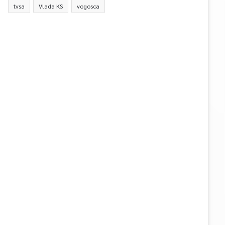
tvsa
Vlada KS
vogosca