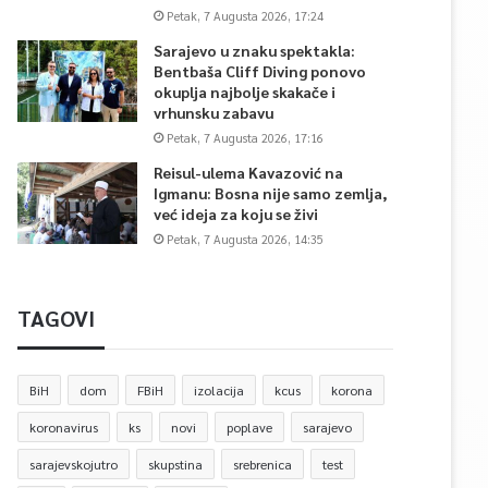
Petak, 7 Augusta 2026, 17:24
Sarajevo u znaku spektakla:
Bentbaša Cliff Diving ponovo
okuplja najbolje skakače i
vrhunsku zabavu
Petak, 7 Augusta 2026, 17:16
Reisul-ulema Kavazović na
Igmanu: Bosna nije samo zemlja,
već ideja za koju se živi
Petak, 7 Augusta 2026, 14:35
TAGOVI
BiH
dom
FBiH
izolacija
kcus
korona
koronavirus
ks
novi
poplave
sarajevo
sarajevskojutro
skupstina
srebrenica
test