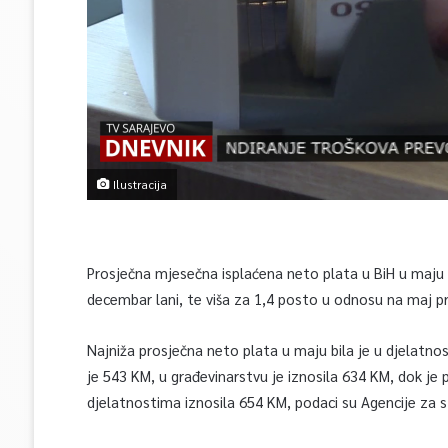
Ilustracija
Prosječna mjesečna isplaćena neto plata u BiH u maju 
decembar lani, te viša za 1,4 posto u odnosu na maj 
Najniža prosječna neto plata u maju bila je u djelatnost
je 543 KM, u građevinarstvu je iznosila 634 KM, dok j
djelatnostima iznosila 654 KM, podaci su Agencije za st