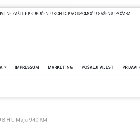
LNE ZAŠTITE KS UPUĆENI U KONJIC KAO ISPOMOĆ U GAŠENJU POŽARA
A
IMPRESSUM
MARKETING
POŠALJI VIJEST
PRIJAVI
U BiH U Maju 940 KM