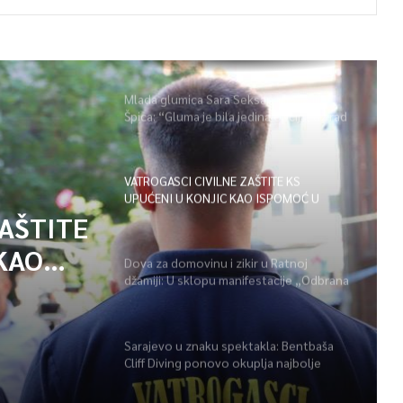
Mlada glumica Sara Seksan u emisiji
Špica: “Gluma je bila jedina opcija, uz rad
i disciplinu sve je moguće”
VATROGASCI CIVILNE ZAŠTITE KS
UPUĆENI U KONJIC KAO ISPOMOĆ U
GAŠENJU POŽARA
ZAŠTITE
KAO
Dova za domovinu i zikir u Ratnoj
džamiji: U sklopu manifestacije „Odbrana
POŽARA
BiH – Igman 2026“ odana počast
herojima
Sarajevo u znaku spektakla: Bentbaša
Cliff Diving ponovo okuplja najbolje
skakače i vrhunsku zabavu