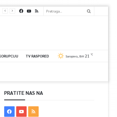
℃
21
 KORUPCIJU
TV RASPORED
Sarajevo, BiH
PRATITE NAS NA