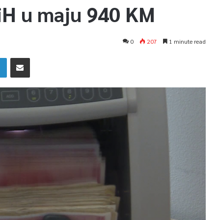
BiH u maju 940 KM
0
207
1 minute read