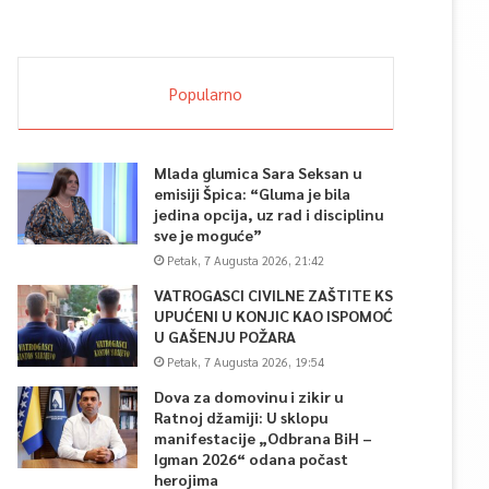
Popularno
Mlada glumica Sara Seksan u
emisiji Špica: “Gluma je bila
jedina opcija, uz rad i disciplinu
sve je moguće”
Petak, 7 Augusta 2026, 21:42
VATROGASCI CIVILNE ZAŠTITE KS
UPUĆENI U KONJIC KAO ISPOMOĆ
U GAŠENJU POŽARA
Petak, 7 Augusta 2026, 19:54
Dova za domovinu i zikir u
Ratnoj džamiji: U sklopu
manifestacije „Odbrana BiH –
Igman 2026“ odana počast
herojima