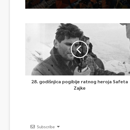
hiljada gostiju i 241 hil
noćenja
28. godišnjica pogibije ratnog heroja Safeta
Zajke
Subscribe