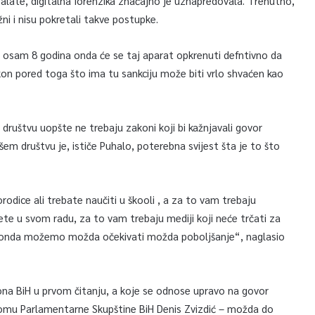
 alate, digitalna forenzika značajno je uznapredovala. Trenutno,
ni i nisu pokretali takve postupke.
 čak osam 8 godina onda će se taj aparat opkrenuti defntivno da
kon pored toga što ima tu sankciju može biti vrlo shvaćen kao
društvu uopšte ne trebaju zakoni koji bi kažnjavali govor
šem društvu je, ističe Puhalo, poterebna svijest šta je to što
odice ali trebate naučiti u škooli , a za to vam trebaju
itete u svom radu, za to vam trebaju mediji koji neće trčati za
k onda možemo možda očekivati možda poboljšanje“, naglasio
ona BiH u prvom čitanju, a koje se odnose upravo na govor
 domu Parlamentarne Skupštine BiH Denis Zvizdić – možda do