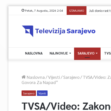
Petak, 7 Augusta, 2026 2:04
IZDVAJAMO
NASLOVNA
NAJNOVIJE
SARAJEVO
TVS
Naslovna
/
Vijesti
/
Sarajevo
/
TVSA/Video: Z
Govora Za Napad”
Sarajevo
Vijesti
TVSA/Video: Zakon