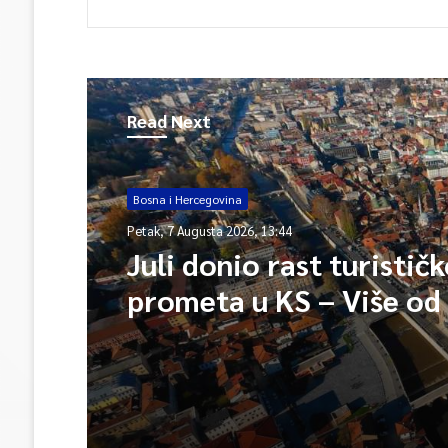
Read Next
Bosna i Hercegovina
Bosna i Hercegovina
Petak, 7 Augusta 2026, 11:52
Petak, 7 Augusta 2026, 13:44
Zastupnici Trojke predl
poseban pravni i
administrativni status 
Juli donio rast turistič
Memorijalni centar Sre
prometa u KS – Više od