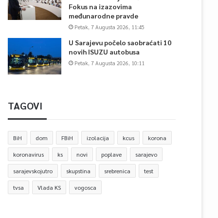
Fokus na izazovima
međunarodne pravde
Petak, 7 Augusta 2026, 11:45
U Sarajevu počelo saobraćati 10
novih ISUZU autobusa
Petak, 7 Augusta 2026, 10:11
TAGOVI
BiH
dom
FBiH
izolacija
kcus
korona
koronavirus
ks
novi
poplave
sarajevo
sarajevskojutro
skupstina
srebrenica
test
tvsa
Vlada KS
vogosca