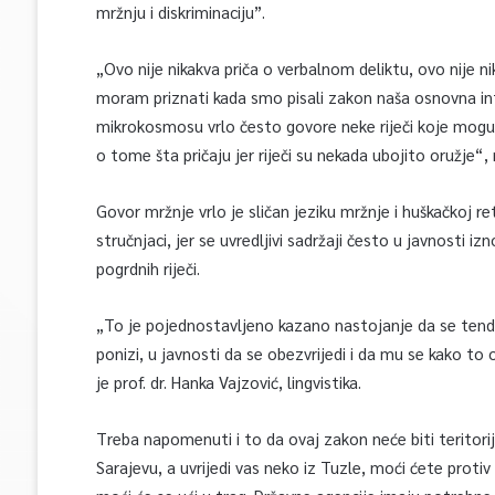
mržnju i diskriminaciju”.
„Ovo nije nikakva priča o verbalnom deliktu, ovo nije ni
moram priznati kada smo pisali zakon naša osnovna inten
mikrokosmosu vrlo često govore neke riječi koje mogu
o tome šta pričaju jer riječi su nekada ubojito oružje“
Govor mržnje vrlo je sličan jeziku mržnje i huškačkoj 
stručnjaci, jer se uvredljivi sadržaji često u javnosti i
pogrdnih riječi.
„To je pojednostavljeno kazano nastojanje da se tendeci
ponizi, u javnosti da se obezvrijedi i da mu se kako 
je prof. dr. Hanka Vajzović, lingvistika.
Treba napomenuti i to da ovaj zakon neće biti teritorija
Sarajevu, a uvrijedi vas neko iz Tuzle, moći ćete prot