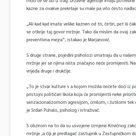
moći će se ući u trag. Državne agencije imaju potrebne
kazne za ovakve prekršaje su male pa vrlo često nadlež
„Ali kad kad imate velike kaznen od tri, četiri, pet ili
se otkrije taj govor mržnje. Tako da mislim da ovaj za
preventivna mejra“, istakao je Marjanović.
S druge strane, pojedini psiholozi smatraju da u našem 
mržnje jer se njima ništa značajno neće promijeniti. Na
vrijeđa druge i drukčije.
„To je stvar kulture s a kojom možda nećete doći iz por
pristojni političari škola koja će promijentii neke prior
senzacionalizomom agresijom, crnilom, i žutilomi te
je Srđan Puhalo, psiholog i istraživač.
S obzirom na to da su usvojene izmjene Krivičnog zak
mržnje ,a čiji je predlagač zastupnik u Zastupničkom