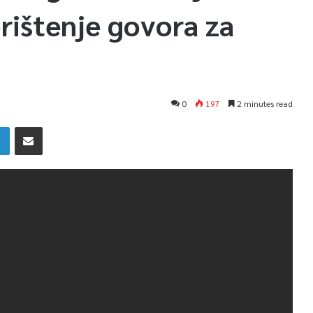
orištenje govora za
0
197
2 minutes read