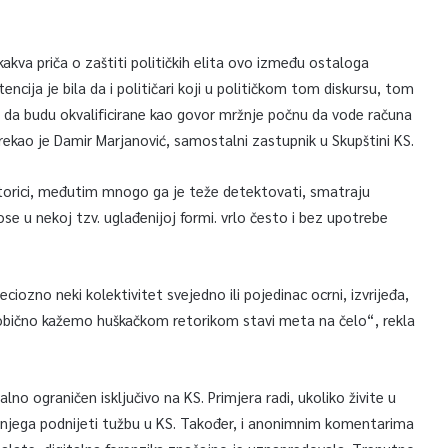
kakva priča o zaštiti političkih elita ovo između ostaloga
cija je bila da i političari koji u političkom tom diskursu, tom
 da budu okvalificirane kao govor mržnje počnu da vode računa
, rekao je Damir Marjanović, samostalni zastupnik u Skupštini KS.
retorici, međutim mnogo ga je teže detektovati, smatraju
znose u nekoj tzv. uglađenijoj formi. vrlo često i bez upotrebe
ozno neki kolektivitet svejedno ili pojedinac ocrni, izvrijeđa,
to obično kažemo huškačkom retorikom stavi meta na čelo“, rekla
lno ograničen isključivo na KS. Primjera radi, ukoliko živite u
iv njega podnijeti tužbu u KS. Također, i anonimnim komentarima