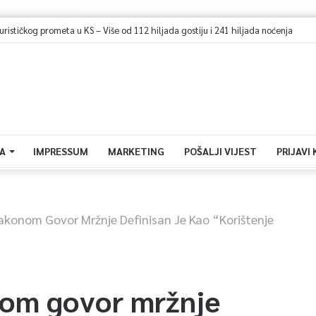
Zastupnici Trojke predlažu poseban pravni i administrativni status za Memorijalni centar Srebrenica
A
IMPRESSUM
MARKETING
POŠALJI VIJEST
PRIJAVI
akonom Govor Mržnje Definisan Je Kao “korištenje
om govor mržnje