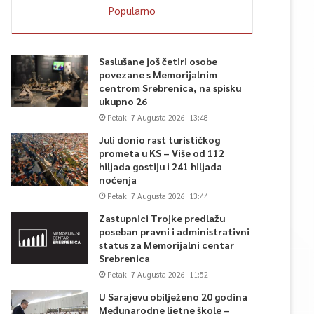
Popularno
Saslušane još četiri osobe
povezane s Memorijalnim
centrom Srebrenica, na spisku
ukupno 26
Petak, 7 Augusta 2026, 13:48
Juli donio rast turističkog
prometa u KS – Više od 112
hiljada gostiju i 241 hiljada
noćenja
Petak, 7 Augusta 2026, 13:44
Zastupnici Trojke predlažu
poseban pravni i administrativni
status za Memorijalni centar
Srebrenica
Petak, 7 Augusta 2026, 11:52
U Sarajevu obilježeno 20 godina
Međunarodne ljetne škole –