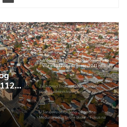
Saslušane još četiri osobe povezane s
Memorijalnim centrom Srebrenica, na
spisku ukupno 26
Juli donio rast turističkog prometa u KS
– Više od 112 hiljada gostiju i 241 hiljada
noćenja
ažu
Zastupnici Trojke predlažu poseban
pravni i administrativni status za
Memorijalni centar Srebrenica
za
kog
brenica
U Sarajevu obilježeno 20 godina
 112
Međunarodne ljetne škole – Fokus na
izazovima međunarodne pravde