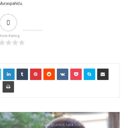
 Muraspahiću.
0
rticle Rating
Mlada glumica Sara Seksan u emisiji