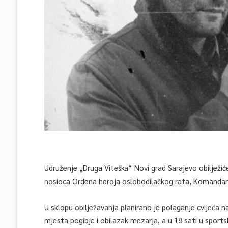
Udruženje „Druga Viteška“ Novi grad Sarajevo obilježiće
nosioca Ordena heroja oslobodilačkog rata, Komandant
U sklopu obilježavanja planirano je polaganje cvijeća 
mjesta pogibje i obilazak mezarja, a u 18 sati u spor