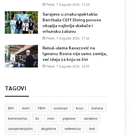
Petak, 7 Augusta 2026, 17:24
Sarajevo u znaku spektakla:
Bentbaša Cliff Diving ponovo
okuplja najbolje skakače i
vrhunsku zabavu
Petak, 7 Augusta 2026, 17:16
Reisul-ulema Kavazović na
Igmanu: Bosna nije samo zemlja,
već ideja za koju se živi
Petak, 7 Augusta 2026, 14:35
TAGOVI
BiH
dom
FBiH
izolacija
kcus
korona
koronavirus
ks
novi
poplave
sarajevo
sarajevskojutro
skupstina
srebrenica
test