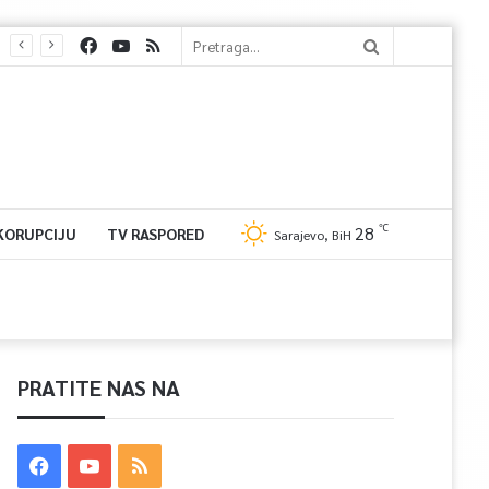
℃
28
 KORUPCIJU
TV RASPORED
Sarajevo, BiH
PRATITE NAS NA