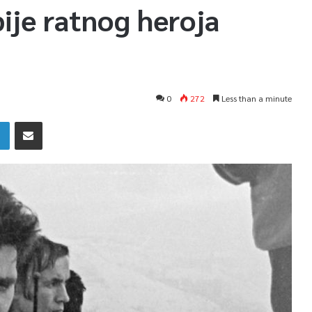
bije ratnog heroja
0
272
Less than a minute