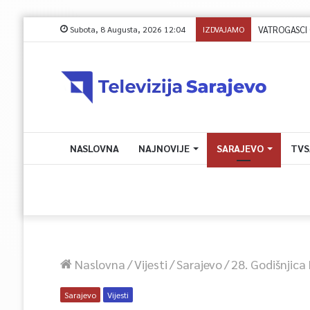
Subota, 8 Augusta, 2026 12:04
IZDVAJAMO
NASLOVNA
NAJNOVIJE
SARAJEVO
TVS
Naslovna
/
Vijesti
/
Sarajevo
/
28. Godišnjica
Sarajevo
Vijesti