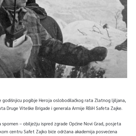
 godišnjicu pogibje Heroja oslobodilačkog rata Zlatnog ljiljana,
a Druge Viteške Brigade i generala Armije RBiH Safeta Zajke.
na spomen – obilježju ispred zgrade Općine Novi Grad, posjeta
tskom centru Safet Zajko biće održana akademija posvećena