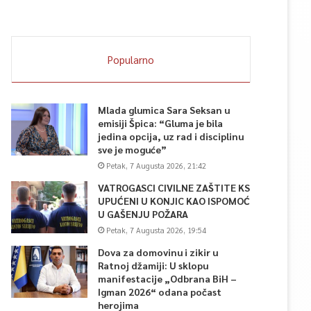
Popularno
Mlada glumica Sara Seksan u
emisiji Špica: “Gluma je bila
jedina opcija, uz rad i disciplinu
sve je moguće”
Petak, 7 Augusta 2026, 21:42
VATROGASCI CIVILNE ZAŠTITE KS
UPUĆENI U KONJIC KAO ISPOMOĆ
U GAŠENJU POŽARA
Petak, 7 Augusta 2026, 19:54
Dova za domovinu i zikir u
Ratnoj džamiji: U sklopu
manifestacije „Odbrana BiH –
Igman 2026“ odana počast
herojima