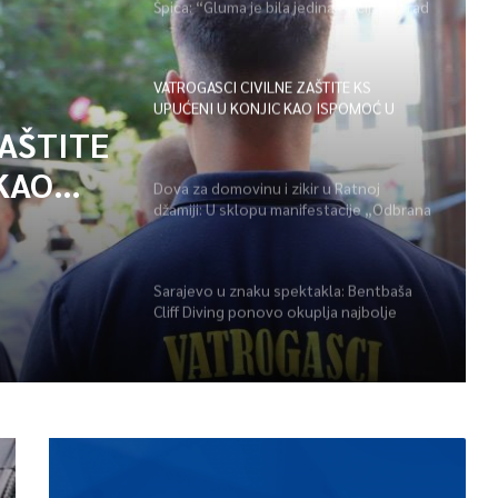
Špica: “Gluma je bila jedina opcija, uz rad
i disciplinu sve je moguće”
VATROGASCI CIVILNE ZAŠTITE KS
UPUĆENI U KONJIC KAO ISPOMOĆ U
GAŠENJU POŽARA
ZAŠTITE
KAO
Dova za domovinu i zikir u Ratnoj
džamiji: U sklopu manifestacije „Odbrana
POŽARA
BiH – Igman 2026“ odana počast
herojima
Sarajevo u znaku spektakla: Bentbaša
Cliff Diving ponovo okuplja najbolje
skakače i vrhunsku zabavu