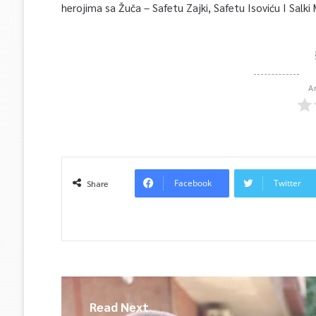
herojima sa Žuča – Safetu Zajki, Safetu Isoviću I Salki
A
Facebook
Twitter
Share
Read Next