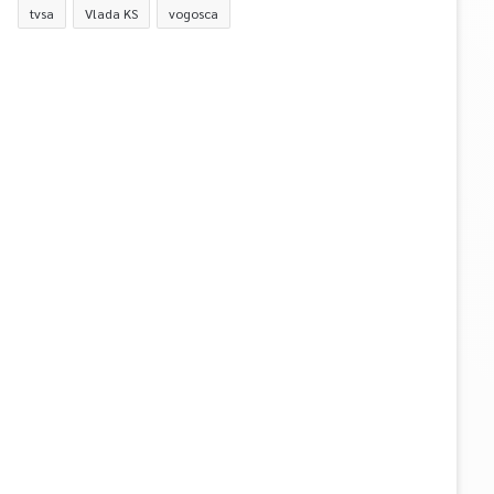
tvsa
Vlada KS
vogosca