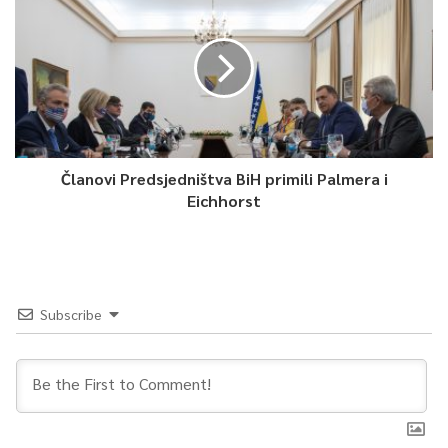
osiguranja. Postavili ste pitanje, da li smo spremni za taj
četvrti val epidemiološkog pogoršanja situacije.
Medjutim, ako mi stvarno dobijemo, a dobijamo nemali broj
vakcina. Kao što ste vidjeli, broj vakcinisanih građana doniranim,
nažalost, a ne kupljenim, već je dostigao nekih 70 hiljada
osoba.
Članovi Predsjedništva BiH primili Palmera i
Eichhorst
Znači,
mi bi sa ovim doniranim ispunili onu kvotu,
epidemiološku od 70 do 75 posto vakcinisanog
stanovništva KS.
Subscribe
Eto, to je jedini razlog zašto je Vlada KS kad je u pitanju
nabavka vakcina , da tako kažem na stand by-u.,
naglasio je
Vranić.
0