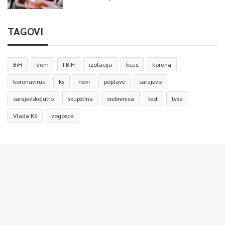
TAGOVI
BiH
dom
FBiH
izolacija
kcus
korona
koronavirus
ks
novi
poplave
sarajevo
sarajevskojutro
skupstina
srebrenica
test
tvsa
Vlada KS
vogosca