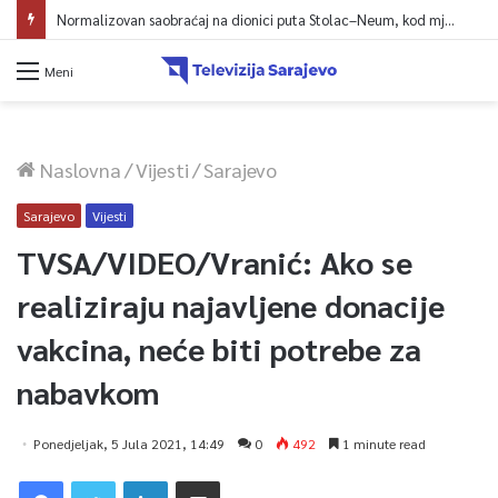
Normalizovan saobraćaj na dionici puta Stolac–Neum, kod mjesta Udora, nakon nezgode
Meni
Naslovna
/
Vijesti
/
Sarajevo
Sarajevo
Vijesti
TVSA/VIDEO/Vranić: Ako se
realiziraju najavljene donacije
vakcina, neće biti potrebe za
nabavkom
Ponedjeljak, 5 Jula 2021, 14:49
0
492
1 minute read