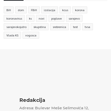
BiH
dom
FBiH
izolacija
kcus
korona
koronavirus
ks
novi
poplave
sarajevo
sarajevskojutro
skupstina
srebrenica
test
tvsa
Vlada KS
vogosca
Redakcija
Adresa: Bulevar Meše Selimovića 12,