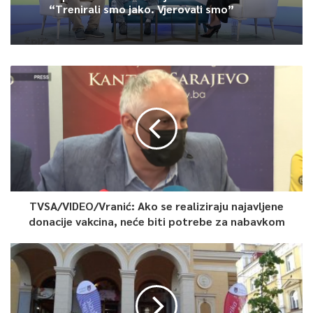
“Trenirali smo jako. Vjerovali smo”
I članovi Interresorne radne grupe za izmjenu izbornog
zakonodavstva BiH održali su danas u Parlamentarnoj skupštini
BiH u Sarajevu sastanak sa zamjenikom pomoćnika američkog
državnog sekretara u Kancelariji za Evropu i Evro-Aziju
Matthewom Palmerom i direktorkom za Zapadnu Evropu,
Zapadni Balkan, Tursku i Ujedinjeno Kraljevstvo u Evropskoj
službi za spoljne poslove (EEAS) Angelinom Eichhorst.
Eichhorst je nakon sastanka izjavila da je susret bio
konstruktivan i da su s članovima Interresorne grupe
razgovarali o suštinskim pitanjima.
TVSA/VIDEO/Vranić: Ako se realiziraju najavljene
donacije vakcina, neće biti potrebe za nabavkom
Palmer je rekao da predstavnici ove grupe imaju i zadatak i
obavezu, kao i predstavnici svih stranaka koji su članovi ove
grupe, da rade na unapređenju izbornog zakonodavstva, da
pojačaju njegovu nepristrasnost, transparentnost i da pojačaju
povjerenje svih građana u izborni proces.