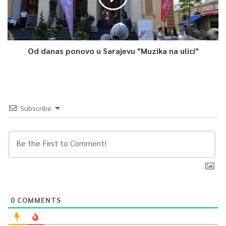
“2
021. godina je godina da se provedu sve ove promjene.
Neophodno je provesti i ograničene ustavne reforme koje
Od danas ponovo u Sarajevu "Muzika na ulici"
bi omogućile
i provedbu svih relevantnih presuda kako
Evropskog suda za ljudska prava, tako i presuda Ustavnog suda
BiH, a isto tako omogućila i neka tehnička unapređenja samog
izbornog procesa”, rekao je Palmer.
Subscribe
0
Article Rating
0
COMMENTS