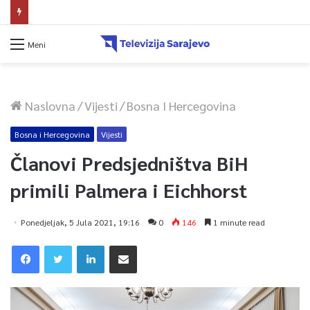
Ministarstvo saobraćaja KS: Završena revizija projekta, uskoro javna nabavka za obnovu mosta u ulici Ive Andrića
Meni
Naslovna
/
Vijesti
/
Bosna I Hercegovina
Bosna i Hercegovina
Vijesti
Članovi Predsjedništva BiH
primili Palmera i Eichhorst
Ponedjeljak, 5 Jula 2021, 19:16
0
146
1 minute read