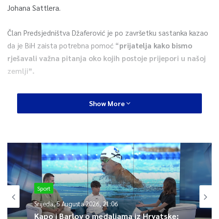
Johana Sattlera.
Član Predsjedništva Džaferović je po završetku sastanka kazao
da je BiH zaista potrebna pomoć “
prijatelja kako bismo
rješavali važna pitanja oko kojih postoje prijepori u našoj
zemlji”.
“Danas sam imao dva sastanka sa našim gostima. Jasno sam
Show More
kazao da bilo kakva asimetrična rješenja kada je u pitanju izbor
članova Predsjedništva za mene nisu prihvatljiva. Ona su
opasna i zato što ta asimetrična rješenja daju različit
legitimitet, a shodno tome i autoritet i snagu članovima
Predsjedništva BiH”, rekao je Džaferović.
Član Predsjedništva BiH Željko Komšić je kazao kako
Sport
“
asimetrija koja se predlaže nije nešto što je pametno,
Srijeda, 5 Augusta 2026, 21:06
logično i prihvatljivo”.
Kapo i Barlov o medaljama iz Hrvatske: