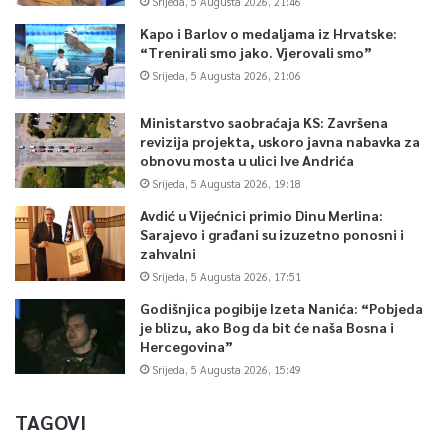
Srijeda, 5 Augusta 2026, 21:46
Kapo i Barlov o medaljama iz Hrvatske:
“Trenirali smo jako. Vjerovali smo”
Srijeda, 5 Augusta 2026, 21:06
Ministarstvo saobraćaja KS: Završena
revizija projekta, uskoro javna nabavka za
obnovu mosta u ulici Ive Andrića
Srijeda, 5 Augusta 2026, 19:18
Avdić u Vijećnici primio Dinu Merlina:
Sarajevo i građani su izuzetno ponosni i
zahvalni
Srijeda, 5 Augusta 2026, 17:51
Godišnjica pogibije Izeta Nanića: “Pobjeda
je blizu, ako Bog da bit će naša Bosna i
Hercegovina”
Srijeda, 5 Augusta 2026, 15:49
TAGOVI