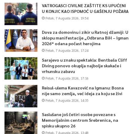
VATROGASCI CIVILNE ZAŠTITE KS UPUĆENI
U KONJIC KAO ISPOMOĆ U GAŠENJU POŽARA
Petak, 7 Augusta 2026, 19:54
Dova za domovinu i zikir u Ratnoj džamiji: U
sklopu manifestacije „Odbrana BiH – Igman
2026“ odana počast herojima
Petak, 7 Augusta 2026, 17:24
Sarajevo u znaku spektakla: Bentbaša Cliff
Diving ponovo okuplja najbolje skakače i
vrhunsku zabavu
Petak, 7 Augusta 2026, 17:16
Reisul-ulema Kavazović na Igmanu: Bosna
nije samo zemlja, već ideja za koju se živi
Petak, 7 Augusta 2026, 14:35
Saslušane još četiri osobe povezane s
Memorijalnim centrom Srebrenica, na
spisku ukupno 26
Petak, 7 Augusta 2026, 13:48