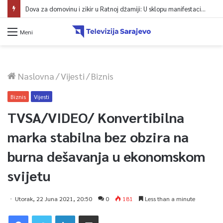
Dova za domovinu i zikir u Ratnoj džamiji: U sklopu manifestacije „Odbrana BiH – Igman 2026“ odana počast herojima
Meni
Naslovna
/
Vijesti
/
Biznis
Biznis
Vijesti
TVSA/VIDEO/ Konvertibilna
marka stabilna bez obzira na
burna dešavanja u ekonomskom
svijetu
Utorak, 22 Juna 2021, 20:50
0
181
Less than a minute