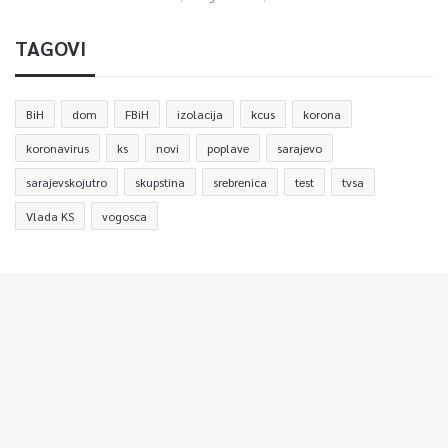
TAGOVI
BiH
dom
FBiH
izolacija
kcus
korona
koronavirus
ks
novi
poplave
sarajevo
sarajevskojutro
skupstina
srebrenica
test
tvsa
Vlada KS
vogosca