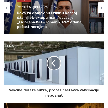
0
Petak, 7 Augusta 2026, 17:24
Dova za domovinu i zikir u Ratnoj
Article Rating
džamiji: U sklopu manifestacije
„Odbrana BiH – Igman 2026“ odana
počast herojima
Vakcine dolaze sutra, proces nastavka vakcinacije
nepoznat