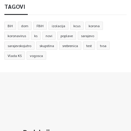
TAGOVI
BiH
dom
FBiH
izolacija
kcus
korona
koronavirus
ks
novi
poplave
sarajevo
sarajevskojutro
skupstina
srebrenica
test
tvsa
Vlada KS
vogosca