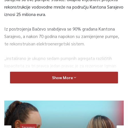
rekonstrukcije vodovodne mreže na području Kantona Sarajevo
iznosi 25 miliona eura.
Iz postrojenja Bačevo snabdjeva se 90% građana Kantona
Sarajevo, a nakon 70 godina napokon su zamijenjene pumpe,
te rekonstruisan elektroenergetski sistem.
„instalirano je ukupno sedam pumpnih agregata različitih
kapaciteta za tri pravca jedan pravac je za rezervoar Igman
gdje se snabdijevaju potrošači na lokalitetu općine Ilidža zatim
Show More
prema pumpnoj stanici Alipašin most koja se dalje
transportuje prema opštini vogošća, Opštini Centar, Stari Grad,
i pravac pumpanja za rezervoar Mojmilo koji je i najveći
rezervoar u našem sistemu“, kazala je Aida Pendek, v.d.
direktorica KJKP Vodovod i Kanalizacija.
Osim zamijene agregetata, postavljene su i dvije nove
Sarajevo