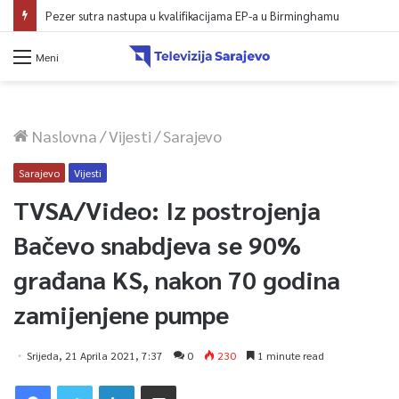
Pezer sutra nastupa u kvalifikacijama EP-a u Birminghamu
Meni
Naslovna
/
Vijesti
/
Sarajevo
Sarajevo
Vijesti
TVSA/Video: Iz postrojenja
Bačevo snabdjeva se 90%
građana KS, nakon 70 godina
zamijenjene pumpe
Srijeda, 21 Aprila 2021, 7:37
0
230
1 minute read