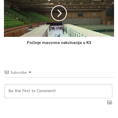
nesmetano snabdijevanje dotoka vode za područje Općine
Centar ali prije svega, ovo je od veliko značaja za KS, za Grad
Sarajevo, stavrno sam ponosna i građani trebaju biti ponosni
na ovo što su ovi ljudi napravili”, istakao je Srđan Mandić,
načelnik Općine Centar.
Počinje masovna vakcinacija u KS
Za sutra je najavljena zamjena pumpnih agregata na pravcu
pumpne stanice Centar – rezervoar Podhrastovi.
Naida Karić, TVSA
Subscribe
0
Article Rating