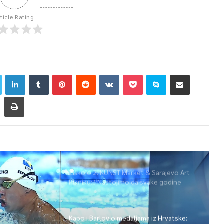
rticle Rating
Žiško o 2. KUNST Market & Sarajevo Art
Pikniku: “Nastojimo da svake godine
ponudimo više događaja” (video)
Kapo i Barlov o medaljama iz Hrvatske: