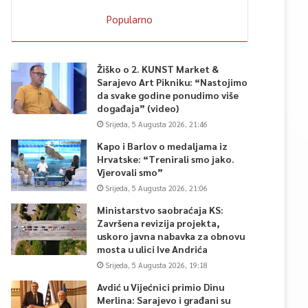
Popularno
Žiško o 2. KUNST Market &
Sarajevo Art Pikniku: “Nastojimo
da svake godine ponudimo više
događaja” (video)
Srijeda, 5 Augusta 2026, 21:46
Kapo i Barlov o medaljama iz
Hrvatske: “Trenirali smo jako.
Vjerovali smo”
Srijeda, 5 Augusta 2026, 21:06
Ministarstvo saobraćaja KS:
Završena revizija projekta,
uskoro javna nabavka za obnovu
mosta u ulici Ive Andrića
Srijeda, 5 Augusta 2026, 19:18
Avdić u Vijećnici primio Dinu
Merlina: Sarajevo i građani su