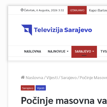
Četvrtak, 6 Augusta, 2026 3:32
IZDVAJAMO
Kapo i Barlov o 
NASLOVNA
NAJNOVIJE
SARAJEVO
TVS
Naslovna
/
Vijesti
/
Sarajevo
/
Počinje Masovn
Sarajevo
Vijesti
Počinje masovna va