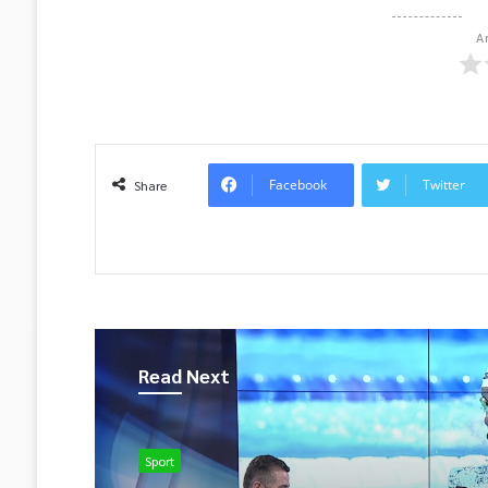
A
Facebook
Twitter
Share
Read Next
Sport