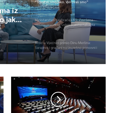
“Trenirali smo jako. Vjerovali smo”
ama iz
o jako.
Ministarstvo saobraćaja KS: Završena
revizija projekta, uskoro javna nabavka
za obnovu mosta u ulici Ive Andrića
Avdić u Vijećnici primio Dinu Merlina:
Sarajevo i građani su izuzetno ponosni i
zahvalni