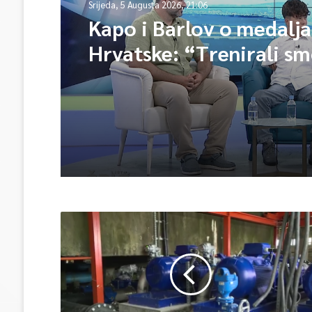
Srijeda, 5 Augusta 2026, 21:06
Kapo i Barlov o medalj
Hrvatske: “Trenirali sm
Vjerovali smo”