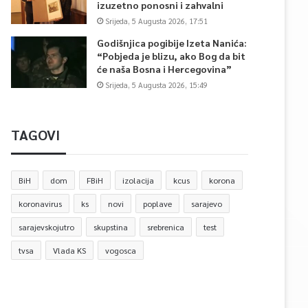
izuzetno ponosni i zahvalni
Srijeda, 5 Augusta 2026, 17:51
Godišnjica pogibije Izeta Nanića:
“Pobjeda je blizu, ako Bog da bit
će naša Bosna i Hercegovina”
Srijeda, 5 Augusta 2026, 15:49
TAGOVI
BiH
dom
FBiH
izolacija
kcus
korona
koronavirus
ks
novi
poplave
sarajevo
sarajevskojutro
skupstina
srebrenica
test
tvsa
Vlada KS
vogosca