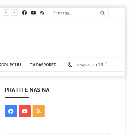
℃
19
 KORUPCIJU
TV RASPORED
Sarajevo, BiH
PRATITE NAS NA