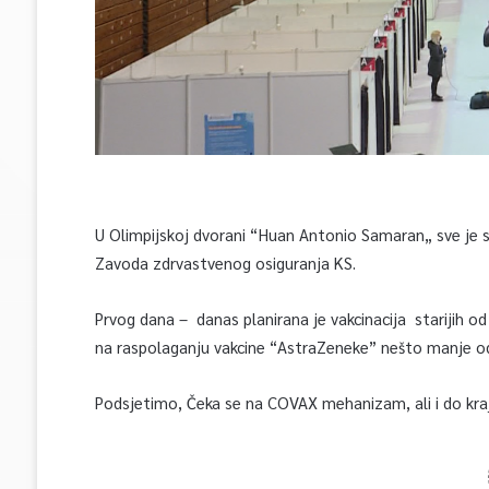
U Olimpijskoj dvorani “Huan Antonio Samaran„ sve je sp
Zavoda zdrvastvenog osiguranja KS.
Prvog dana – danas planirana je vakcinacija starijih od
na raspolaganju vakcine “AstraZeneke” nešto manje od
Podsjetimo, Čeka se na COVAX mehanizam, ali i do kraj