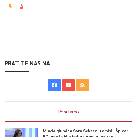
PRATITE NAS NA
Popularno
Mlada glumica Sara Seksan u emisiji Špica:
“Gluma je bila jedina opcija, uz rad i