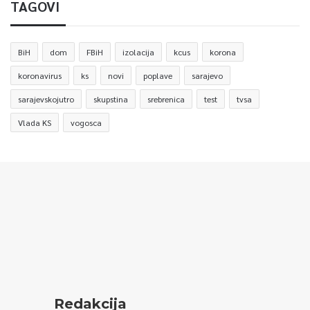
TAGOVI
BiH
dom
FBiH
izolacija
kcus
korona
koronavirus
ks
novi
poplave
sarajevo
sarajevskojutro
skupstina
srebrenica
test
tvsa
Vlada KS
vogosca
Redakcija