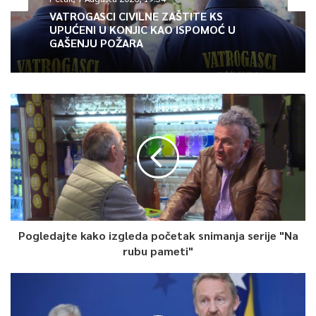
VATROGASCI CIVILNE ZAŠTITE KS
UPUĆENI U KONJIC KAO ISPOMOĆ U
GAŠENJU POŽARA
0
Pogledajte kako izgleda početak snimanja serije "Na
rubu pameti"
Article Rating