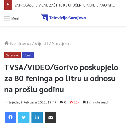
VATROGASCI CIVILNE ZAŠTITE KS UPUĆENI U KONJIC KAO ISPOMOĆ U GAŠENJU POŽARA
Meni
Naslovna
/
Vijesti
/
Sarajevo
Sarajevo
Vijesti
TVSA/VIDEO/Gorivo poskupjelo
za 80 feninga po litru u odnosu
na prošlu godinu
Srijeda, 9 Februara 2022, 19:49
0
224
1 minute read