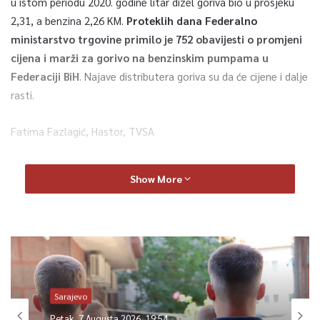
u istom periodu 2020. godine litar dizel goriva bio u prosjeku
2,31, a benzina 2,26 KM.
Proteklih dana Federalno
ministarstvo trgovine primilo je 752 obavijesti o promjeni
cijena i marži za gorivo na benzinskim pumpama u
Federaciji BiH
. Najave distributera goriva su da će cijene i dalje
rasti.
Fatima Fazlagić, Hastor, TVSA
Cijene goriva su poskupile a rast će i u narednom periodu.
Show More
Potvrđuju to i distributeri goriva, jer kako ističu cijena barela
stalno raste. Iako su trenutno u zeljama okruženja cijene više
u odnosu na naše, za nas su i ove postojeće previsoke. Koja i
kakva će to poskupljenja dalje uzrokovati pitaju se građani
kojih je sve više na rubu egzistencije. Istovremeno redovi i
ispred narodnih kuhinja su sve veći.
Sarajevo
Pogledajte šta o poskupljenjima kažu građani Sarajeva
Petak, 7 Augusta 2026, 19:54