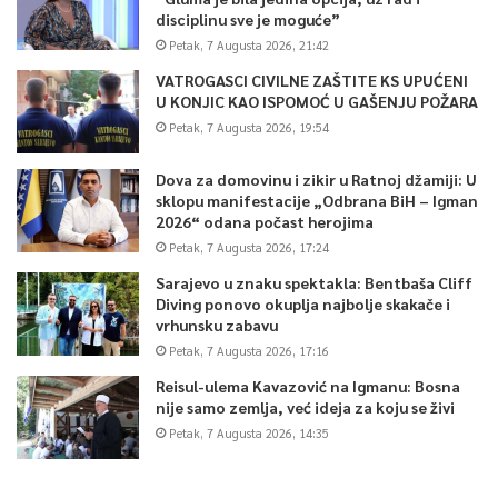
disciplinu sve je moguće”
Petak, 7 Augusta 2026, 21:42
VATROGASCI CIVILNE ZAŠTITE KS UPUĆENI
U KONJIC KAO ISPOMOĆ U GAŠENJU POŽARA
Petak, 7 Augusta 2026, 19:54
Dova za domovinu i zikir u Ratnoj džamiji: U
sklopu manifestacije „Odbrana BiH – Igman
2026“ odana počast herojima
Petak, 7 Augusta 2026, 17:24
Sarajevo u znaku spektakla: Bentbaša Cliff
Diving ponovo okuplja najbolje skakače i
vrhunsku zabavu
Petak, 7 Augusta 2026, 17:16
Reisul-ulema Kavazović na Igmanu: Bosna
nije samo zemlja, već ideja za koju se živi
Petak, 7 Augusta 2026, 14:35