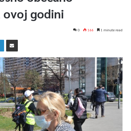
 ovoj godini
0
166
1 minute read