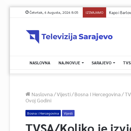
Četvrtak, 6 Augusta, 2026 8:05
IZDVAJAMO
NASLOVNA
NAJNOVIJE
SARAJEVO
TVS
Naslovna
/
Vijesti
/
Bosna I Hercegovina
/
TV
Ovoj Godini
Bosna i Hercegovina
Vijesti
TVSA/Koliko je izv