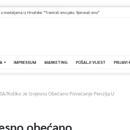
Ministarstvo saobraćaja KS: Završena revizija projekta, uskoro javna nabavka za obnovu mosta u ulici Ive Andrića
A
IMPRESSUM
MARKETING
POŠALJI VIJEST
PRIJAVI
SA/Koliko Je Izvjesno Obećano Povećanje Penzija U
jesno obećano