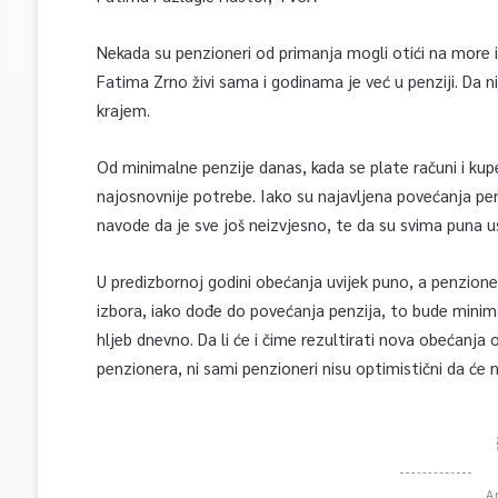
Nekada su penzioneri od primanja mogli otići na more i ž
Fatima Zrno živi sama i godinama je već u penziji. Da ni
krajem.
Od minimalne penzije danas, kada se plate računi i kup
najosnovnije potrebe. Iako su najavljena povećanja pe
navode da je sve još neizvjesno, te da su svima puna u
U predizbornoj godini obećanja uvijek puno, a penzione
izbora, iako dođe do povećanja penzija, to bude minim
hljeb dnevno. Da li će i čime rezultirati nova obećanja 
penzionera, ni sami penzioneri nisu optimistični da će 
A