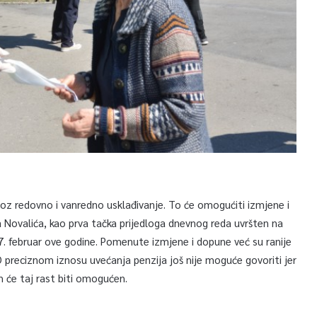
roz redovno i vanredno usklađivanje. To će omogućiti izmjene i
 Novalića, kao prva tačka prijedloga dnevnog reda uvršten na
 februar ove godine. Pomenute izmjene i dopune već su ranije
reciznom iznosu uvećanja penzija još nije moguće govoriti jer
h će taj rast biti omogućen.