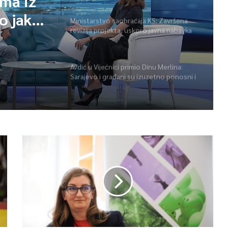
ama iz
o jako.
Ministarstvo saobraćaja KS: Završena
revizija projekta, uskoro javna nabavka
za obnovu mosta u ulici Ive Andrića
Avdić u Vijećnici primio Dinu Merlina:
Sarajevo i građani su izuzetno ponosni i
zahvalni