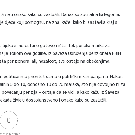
ivjeti onako kako su zaslužili. Danas su socijalna kategorija.
je djece koji pomognu, ne zna, kaže, kako bi sastavila kraj s
e lijekovi, ne ostane gotovo ništa. Tek poneka marka za
nzije tokom ove godine, iz Saveza Udruženja penzionera FBiH
sta penzionera, ali, nažalost, sve ostaje na obećanjima.
ri političarima prioritet samo u političkim kampanjama. Nakon
alnih 5 do 10, odnosno 10 do 20 maraka, što nije dovoljno ni za
o povećanju penzija – ostaje da se vidi, a kako kažu iz Saveza
nekada živjeti dostojanstveno i onako kako su zaslužili.
0
rticle Rating