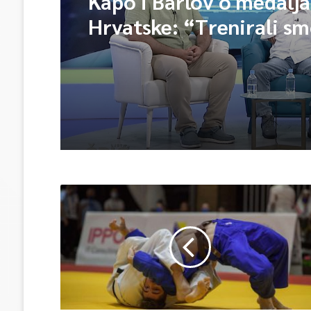
Kapo i Barlov o medalj
Hrvatske: “Trenirali sm
Vjerovali smo”