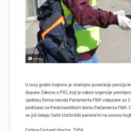
Arhiva
U ovoj godini izvjesno je značajno povećanje penzija k
dopune Zakona o PIO, koji je nakon urgencije premijera
sjednicu Doma naroda Parlamenta FBiH zakazane za 17.
podržane na Predstavničkom domu Parlamenta FBiH. O p
se još čekaju tačni statistički parametri na osnovu koji
Fatima Fazlagić-Hastor, TVSA