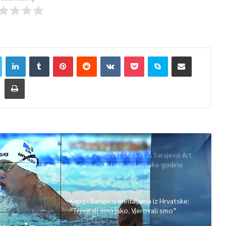
Žiško o 2. KUNST Market & Sarajevo Art
Pikniku: “Nastojimo da svake godine
ponudimo više događaja” (video)
Kapo i Barlov o medaljama iz Hrvatske:
“Trenirali smo jako. Vjerovali smo”