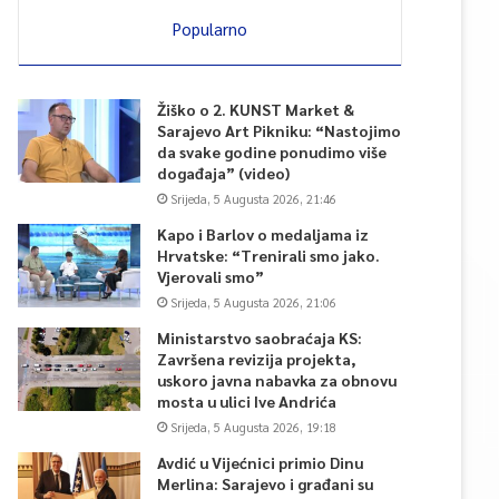
Popularno
Žiško o 2. KUNST Market &
Sarajevo Art Pikniku: “Nastojimo
da svake godine ponudimo više
događaja” (video)
Srijeda, 5 Augusta 2026, 21:46
Kapo i Barlov o medaljama iz
Hrvatske: “Trenirali smo jako.
Vjerovali smo”
Srijeda, 5 Augusta 2026, 21:06
Ministarstvo saobraćaja KS:
Završena revizija projekta,
uskoro javna nabavka za obnovu
mosta u ulici Ive Andrića
Srijeda, 5 Augusta 2026, 19:18
Avdić u Vijećnici primio Dinu
Merlina: Sarajevo i građani su