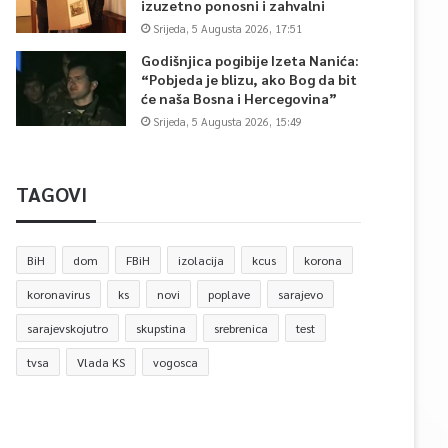
izuzetno ponosni i zahvalni
Srijeda, 5 Augusta 2026, 17:51
Godišnjica pogibije Izeta Nanića:
“Pobjeda je blizu, ako Bog da bit
će naša Bosna i Hercegovina”
Srijeda, 5 Augusta 2026, 15:49
TAGOVI
BiH
dom
FBiH
izolacija
kcus
korona
koronavirus
ks
novi
poplave
sarajevo
sarajevskojutro
skupstina
srebrenica
test
tvsa
Vlada KS
vogosca