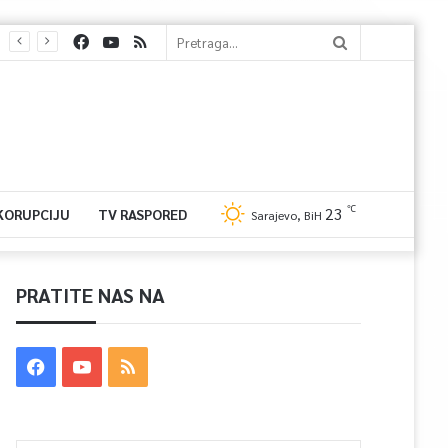
℃
23
 KORUPCIJU
TV RASPORED
Sarajevo, BiH
PRATITE NAS NA