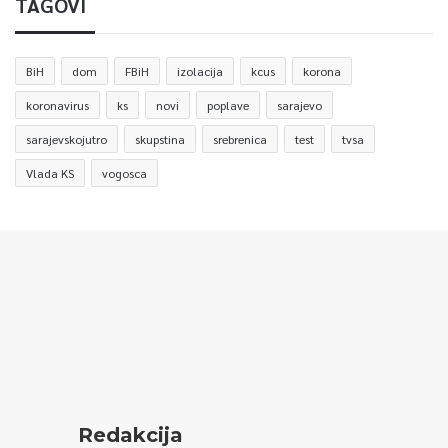
TAGOVI
BiH
dom
FBiH
izolacija
kcus
korona
koronavirus
ks
novi
poplave
sarajevo
sarajevskojutro
skupstina
srebrenica
test
tvsa
Vlada KS
vogosca
Redakcija