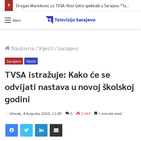
Izložba luksuznih i sportskih automobila na Vilsonovom
Meni
Naslovna
/
Vijesti
/
Sarajevo
Sarajevo
Vijesti
TVSA istražuje: Kako će se
odvijati nastava u novoj školskoj
godini
Utorak, 4 Augusta 2020, 12:45
0
2.069
1 minute read