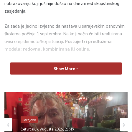
i obrazovanju koji još nije došao na dnevni red skupštinskog
zasjedanja.
Za sada je jedino izvjesno da nastava u sarajevskim osnovnim
školama počinje 1.septembra. Na koji način će biti realizirana
ovisi o epidemiološkoj situaciji.
Postoje tri predložena
modela: redovna, kombinirana ili online.
-Još uvijek niko ni ministarstvo ni roditelji ne može sa
Show More
sigurnošću tvrditi, jedan, drugi ili treći sistem. Mi preferiramo
povratak učenika u klupe, rekao je za TVSA Saudin Sivro,
predsjednik Sindikata osnovnog obrazovanja.
Preduvjet za povratak učenika u učionice su adekvatno
pripremljene mjere zaštite,distance, higijene i dezinfekcije.
Predloženi model bi bio da nastavi prisustvuje svaki dan-samo
Sarajevo
pola odjeljenja.
Poseban tretman imaće prvačići.
Četvrtak, 6 Augusta 2026, 21:49