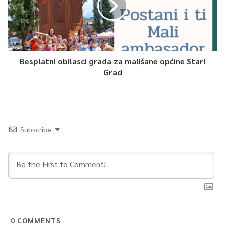
Selma Tahirović, TVSA
0
Besplatni obilasci grada za mališane općine Stari
Article Rating
Grad
Subscribe
0
COMMENTS