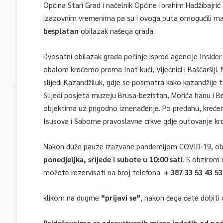
Općina Stari Grad i načelnik Općine Ibrahim Hadžibajrić
izazovnim vremenima pa su i ovoga puta omogućili mali
besplatan
obilazak našega grada.
Dvosatni obilazak grada počinje ispred agencije Inside
obalom krećemo prema Inat kući, Vijećnici i Baščaršiji. 
slijedi Kazandžiluk, gdje se posmatra kako kazandžije t
Slijedi posjeta muzeju Brusa-bezistan, Morića hanu i B
objektima uz prigodno iznenađenje. Po predahu, kreće
Isusova i Saborne pravoslavne crkve gdje putovanje kr
Nakon duže pauze izazvane pandemijom COVID-19, obil
ponedjeljka, srijede i subote u 10:00 sati
. S obzirom 
možete rezervisati na broj telefona:
+ 387 33 53 43 53
klikom na dugme
“prijavi se”
, nakon čega ćete dobiti o
Pridržavajmo se zdravstvenih mjera izdatih od nadl