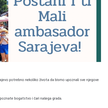
rajevo potrebno nekoliko života da bismo upoznali sve njegove
upoznate bogatstvo i čari našega grada.