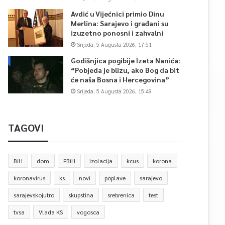
Avdić u Vijećnici primio Dinu
Merlina: Sarajevo i građani su
izuzetno ponosni i zahvalni
Srijeda, 5 Augusta 2026, 17:51
Godišnjica pogibije Izeta Nanića:
“Pobjeda je blizu, ako Bog da bit
će naša Bosna i Hercegovina”
Srijeda, 5 Augusta 2026, 15:49
TAGOVI
BiH
dom
FBiH
izolacija
kcus
korona
koronavirus
ks
novi
poplave
sarajevo
sarajevskojutro
skupstina
srebrenica
test
tvsa
Vlada KS
vogosca