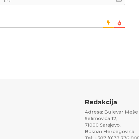
Redakcija
Adresa: Bulevar Meše
Selimovića 12,
71000 Sarajevo,
Bosna i Hercegovina
Tel: +387 (0)33 776 80