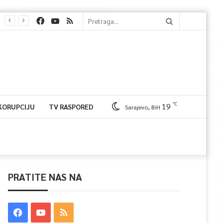
℃
19
 KORUPCIJU
TV RASPORED
Sarajevo, BiH
PRATITE NAS NA