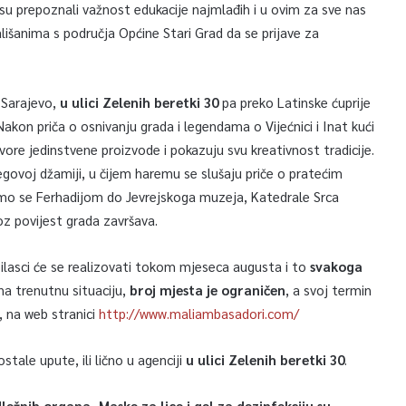
 su prepoznali važnost edukacije najmlađih i u ovim za sve nas
šanima s područja Općine Stari Grad da se prijave za
r Sarajevo,
u ulici Zelenih beretki 30
pa preko Latinske ćuprije
Nakon priča o osnivanju grada i legendama o Vijećnici i Inat kući
vore jedinstvene proizvode i pokazuju svu kreativnost tradicije.
egovoj džamiji, u čijem haremu se slušaju priče o pratećim
mo se Ferhadijom do Jevrejskoga muzeja, Katedrale Srca
oz povijest grada završava.
asci će se realizovati tokom mjeseca augusta i to
svakoga
na trenutnu situaciju,
broj mjesta je ograničen
, a svoj termin
, na web stranici
http://www.maliambasadori.com/
stale upute, ili lično u agenciji
u ulici Zelenih beretki 30
.
ežnih organa. Maske za lice i gel za dezinfekciju su