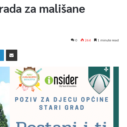
grada za mališane
0
264
1 minute read