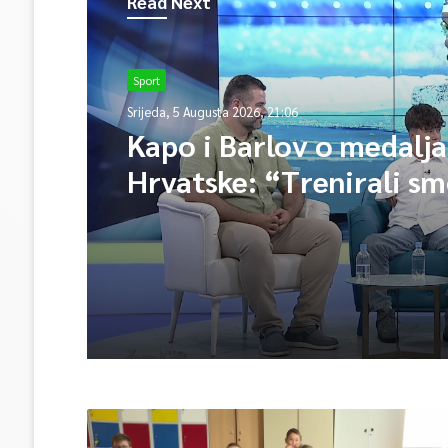
Read Next
Sport
Srijeda, 5 Augusta 2026, 21:06
Kapo i Barlov o medalj
Hrvatske: “Trenirali sm
Vjerovali smo”