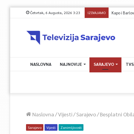
Četvrtak, 6 Augusta, 2026 3:23
IZDVAJAMO
NASLOVNA
NAJNOVIJE
SARAJEVO
TVS
Naslovna
/
Vijesti
/
Sarajevo
/
Besplatni Obil
Sarajevo
Vijesti
Zanimljivosti