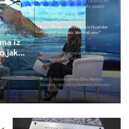
Žiško o 2. KUNST Market & Sarajevo Art
Pikniku: “Nastojimo da svake godine
ponudimo više događaja” (video)
Kapo i Barlov o medaljama iz Hrvatske:
“Trenirali smo jako. Vjerovali smo”
ama iz
o jako.
Ministarstvo saobraćaja KS: Završena
revizija projekta, uskoro javna nabavka
za obnovu mosta u ulici Ive Andrića
Avdić u Vijećnici primio Dinu Merlina:
Sarajevo i građani su izuzetno ponosni i
zahvalni