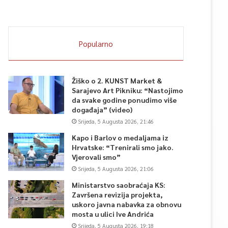
Popularno
Žiško o 2. KUNST Market &
Sarajevo Art Pikniku: “Nastojimo
da svake godine ponudimo više
događaja” (video)
Srijeda, 5 Augusta 2026, 21:46
Kapo i Barlov o medaljama iz
Hrvatske: “Trenirali smo jako.
Vjerovali smo”
Srijeda, 5 Augusta 2026, 21:06
Ministarstvo saobraćaja KS:
Završena revizija projekta,
uskoro javna nabavka za obnovu
mosta u ulici Ive Andrića
Srijeda, 5 Augusta 2026, 19:18